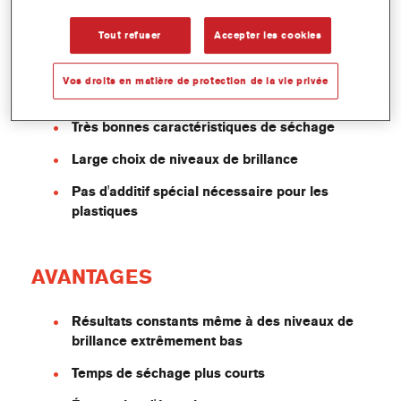
L'indication du niveau de brillance du vernis
Tout refuser
Accepter les cookies
est fournie avec la formule de réparation.
Finition uniforme même pour un niveau de
Vos droits en matière de protection de la vie privée
brillance très bas
Très bonnes caractéristiques de séchage
Large choix de niveaux de brillance
Pas d'additif spécial nécessaire pour les
plastiques
AVANTAGES
Résultats constants même à des niveaux de
brillance extrêmement bas
Temps de séchage plus courts