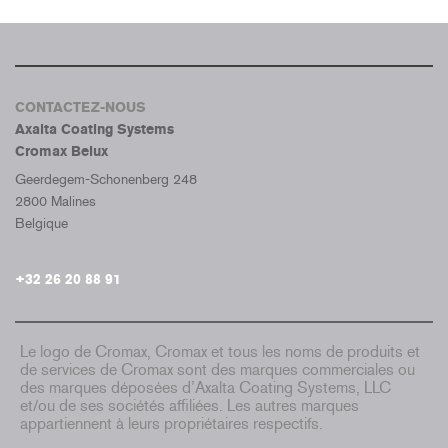
CONTACTEZ-NOUS
Axalta Coating Systems
Cromax Belux
Geerdegem-Schonenberg 248
2800 Malines
Belgique
+32 26 20 88 91
Le logo de Cromax, Cromax et tous les noms de produits et
de services de Cromax sont des marques commerciales ou
des marques déposées d’Axalta Coating Systems, LLC
et/ou de ses sociétés affiliées. Les autres marques
appartiennent à leurs propriétaires respectifs.