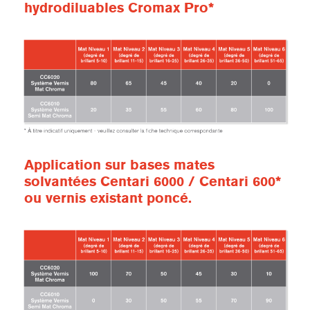
hydrodiluables Cromax Pro*
Application sur bases mates
solvantées Centari 6000 / Centari 600*
ou vernis existant poncé.