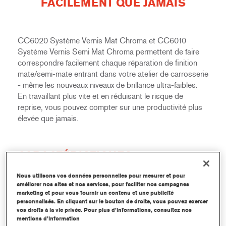
FACILEMENT QUE JAMAIS
CC6020 Système Vernis Mat Chroma et CC6010
Système Vernis Semi Mat Chroma permettent de faire
correspondre facilement chaque réparation de finition
mate/semi-mate entrant dans votre atelier de carrosserie
- même les nouveaux niveaux de brillance ultra-faibles.
En travaillant plus vite et en réduisant le risque de
reprise, vous pouvez compter sur une productivité plus
élevée que jamais.
CARACTÉRISTIQUES
Nous utilisons vos données personnelles pour mesurer et pour
Système innovant de vernis mat, le meilleur
améliorer nos sites et nos services, pour faciliter nos campagnes
de sa catégorie.
marketing et pour vous fournir un contenu et une publicité
personnalisés. En cliquant sur le bouton de droite, vous pouvez exercer
Processus d'application facilitée pour les
vos droits à la vie privée. Pour plus d’informations, consultez nos
mentions d’information
peintres