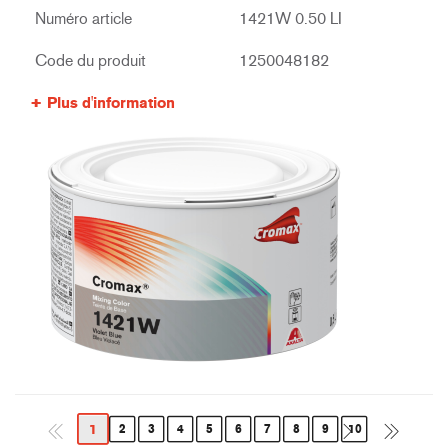
Numéro article
1421W 0.50 LI
Code du produit
1250048182
Plus d'information
1
2
3
4
5
6
7
8
9
10