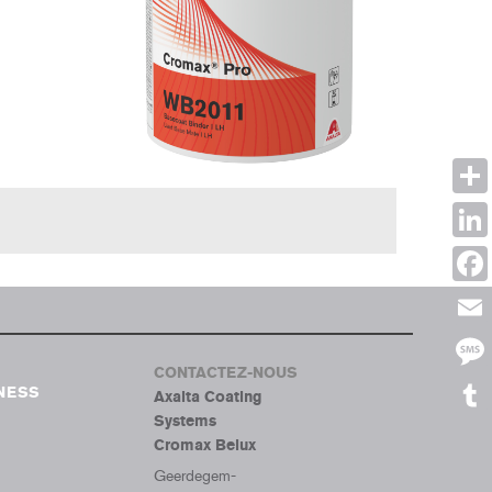
Shar
Link
Face
Emai
CONTACTEZ-NOUS
Mes
NESS
Axalta Coating
Systems
Tumb
Cromax Belux
Geerdegem-