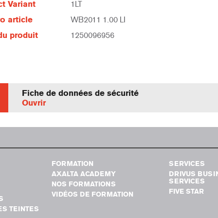
t Variant
1LT
 article
WB2011 1.00 LI
u produit
1250096956
Fiche de données de sécurité
Ouvrir
FORMATION
SERVICES
AXALTA ACADEMY
DRIVUS BUSI
SERVICES
NOS FORMATIONS
FIVE STAR
VIDÉOS DE FORMATION
S
S TEINTES