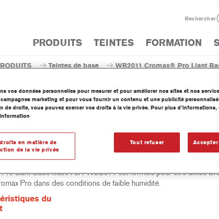
Rechercher
PRODUITS
TEINTES
FORMATION
PRODUITS
Teintes de base
WB2011 Cromax® Pro Liant Bas
ons vos données personnelles pour mesurer et pour améliorer nos sites et nos servic
os campagnes marketing et pour vous fournir un contenu et une publicité personnalisé
n de droite, vous pouvez exercer vos droits à la vie privée. Pour plus d’informations
information
WB2011 Cromax® Pro Lian
droits en matière de
Tout refuser
Accepter
ction de la vie privée
Pro Liant Base Mate I LH WB2011 est formulé pour être utilisé av
omax Pro dans des conditions de faible humidité.
éristiques du
t