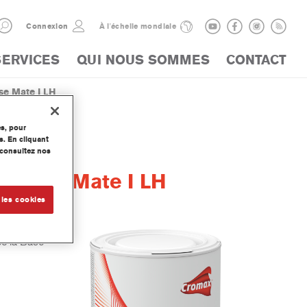
Connexion
À l'échelle mondiale
SERVICES
QUI NOUS SOMMES
CONTACT
e Mate I LH
es, pour
s. En cliquant
, consultez nos
t Base Mate I LH
 les cookies
ec la Base