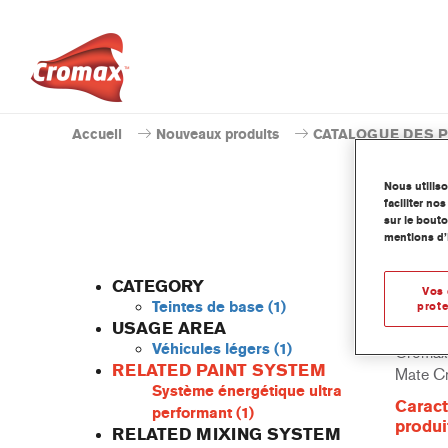
Accueil
Nouveaux produits
CATALOGUE DES 
Nous utilis
faciliter n
sur le bouto
mentions d’
CATEGORY
Vos 
Teintes de base
(1)
prote
USAGE AREA
Véhicules légers
(1)
Cromax 
RELATED PAINT SYSTEM
Mate Cr
Système énergétique ultra
Caract
performant
(1)
produi
RELATED MIXING SYSTEM