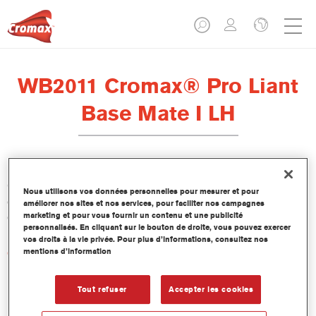
WB2011 Cromax® Pro Liant
Base Mate I LH
Cromax Pro Liant Base Mate I LH WB2011 est formulé pour
Nous utilisons vos données personnelles pour mesurer et pour
être utilisé avec la Base Mate Cromax Pro dans des conditions
améliorer nos sites et nos services, pour faciliter nos campagnes
marketing et pour vous fournir un contenu et une publicité
de faible humidité.
personnalisés. En cliquant sur le bouton de droite, vous pouvez exercer
vos droits à la vie privée. Pour plus d’informations, consultez nos
mentions d’information
Caractéristiques du produit
Tout refuser
Accepter les cookies
Product Variant
1LT