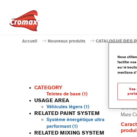
Accueil
Nouveaux produits
CATALOGUE DES 
Nous utilis
faciliter n
sur le bouto
mentions d’
CATEGORY
Vos 
Teintes de base
(1)
prote
USAGE AREA
Véhicules légers
(1)
Cromax 
RELATED PAINT SYSTEM
Mate Cr
Système énergétique ultra
Caract
performant
(1)
produi
RELATED MIXING SYSTEM