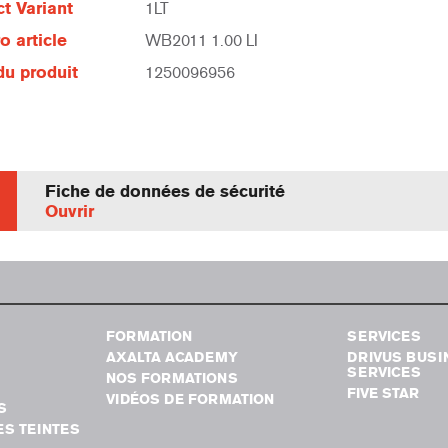
t Variant
1LT
 article
WB2011 1.00 LI
u produit
1250096956
Fiche de données de sécurité
Ouvrir
FORMATION
SERVICES
AXALTA ACADEMY
DRIVUS BUSI
SERVICES
NOS FORMATIONS
FIVE STAR
VIDÉOS DE FORMATION
S
S TEINTES