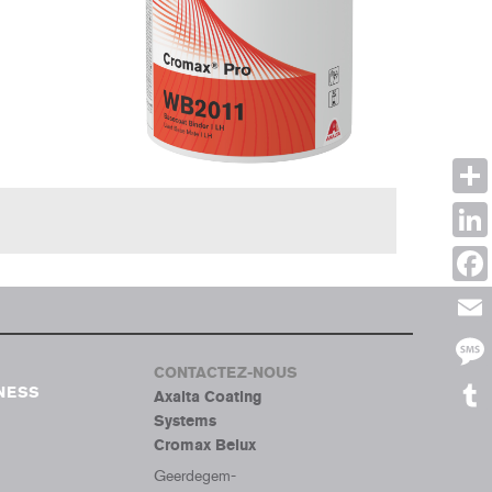
Shar
Link
Face
Emai
CONTACTEZ-NOUS
Mes
NESS
Axalta Coating
Systems
Tumb
Cromax Belux
Geerdegem-