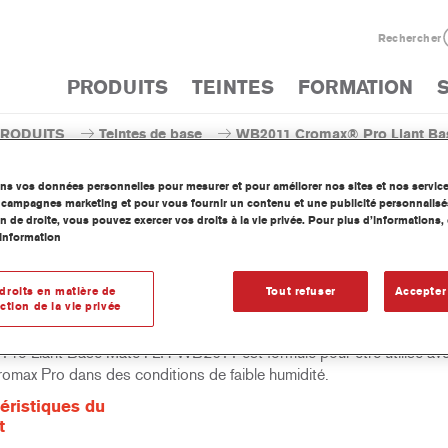
Rechercher
PRODUITS
TEINTES
FORMATION
PRODUITS
Teintes de base
WB2011 Cromax® Pro Liant Bas
ons vos données personnelles pour mesurer et pour améliorer nos sites et nos servic
os campagnes marketing et pour vous fournir un contenu et une publicité personnalisé
n de droite, vous pouvez exercer vos droits à la vie privée. Pour plus d’informations
information
WB2011 Cromax® Pro Lian
droits en matière de
Tout refuser
Accepter
ction de la vie privée
Pro Liant Base Mate I LH WB2011 est formulé pour être utilisé av
omax Pro dans des conditions de faible humidité.
éristiques du
t