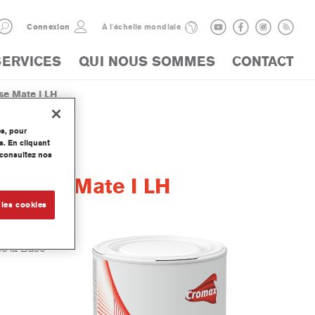
Connexion
À l'échelle mondiale
SERVICES
QUI NOUS SOMMES
CONTACT
e Mate I LH
es, pour
s. En cliquant
, consultez nos
t Base Mate I LH
 les cookies
ec la Base