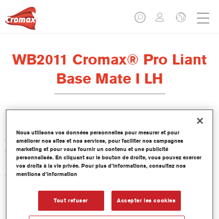
WB2011 Cromax® Pro Liant
Base Mate I LH
Cromax Pro Liant Base Mate I LH WB2011 est formulé pour
Nous utilisons vos données personnelles pour mesurer et pour
être utilisé avec la Base Mate Cromax Pro dans des conditions
améliorer nos sites et nos services, pour faciliter nos campagnes
marketing et pour vous fournir un contenu et une publicité
de faible humidité.
personnalisés. En cliquant sur le bouton de droite, vous pouvez exercer
vos droits à la vie privée. Pour plus d’informations, consultez nos
mentions d’information
Caractéristiques du produit
Tout refuser
Accepter les cookies
Product Variant
1LT