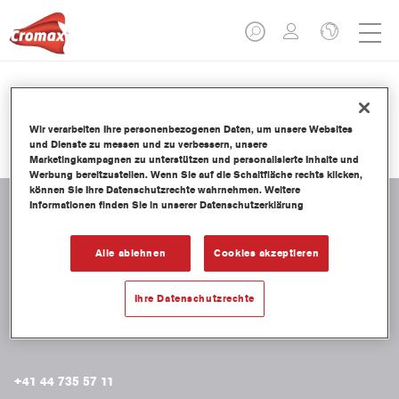
PRODUKTKATALOG
Wir verarbeiten Ihre personenbezogenen Daten, um unsere Websites
und Dienste zu messen und zu verbessern, unsere
Marketingkampagnen zu unterstützen und personalisierte Inhalte und
Werbung bereitzustellen. Wenn Sie auf die Schaltfläche rechts klicken,
können Sie Ihre Datenschutzrechte wahrnehmen. Weitere
Informationen finden Sie in unserer Datenschutzerklärung
KONTAKT
Alle ablehnen
Cookies akzeptieren
Axalta Axcess Switzerland GmbH
Im Grossherweg 9
Ihre Datenschutzrechte
8902 Urdorf
Switzerland
+41 44 735 57 11