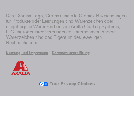
Das Cromax-Logo, Cromax und alle Cromax-Bezeichnungen
für Produkte oder Leistungen sind Warenzeichen oder
eingetragene Warenzeichen von Axalta Coating Systems,
LLC und/oder ihren verbundenen Unternehmen. Andere
Warenzeichen sind das Eigentum des jeweiligen
Rechtsinhabers.
|
Nutzung und Impressum
Datenschutzerklärung
Your Privacy Choices