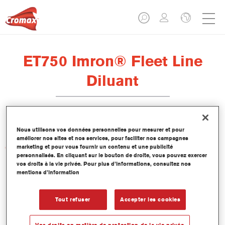
ET750 Imron® Fleet Line
Diluant
Nous utilisons vos données personnelles pour mesurer et pour
améliorer nos sites et nos services, pour faciliter nos campagnes
Caractéristiques du produit
marketing et pour vous fournir un contenu et une publicité
personnalisés. En cliquant sur le bouton de droite, vous pouvez exercer
vos droits à la vie privée. Pour plus d’informations, consultez nos
mentions d’information
Product Variant
Not available
Tout refuser
Accepter les cookies
Numéro article
ET750 5.00 LI
Vos droits en matière de protection de la vie privée