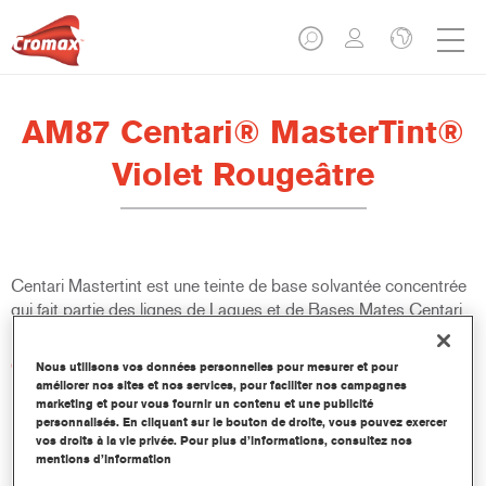
AM87 Centari® MasterTint®
Violet Rougeâtre
Centari Mastertint est une teinte de base solvantée concentrée
qui fait partie des lignes de Laques et de Bases Mates Centari.
Caractéristiques du produit
Nous utilisons vos données personnelles pour mesurer et pour
améliorer nos sites et nos services, pour faciliter nos campagnes
Système de peinture de réparation solvanté distinctif,
marketing et pour vous fournir un contenu et une publicité
polyvalent et facile d’utilisation.
personnalisés. En cliquant sur le bouton de droite, vous pouvez exercer
Une seule machine à faire les teintes fournit toutes les
vos droits à la vie privée. Pour plus d’informations, consultez nos
qualités de peinture solvantée – medium et high-solids,
mentions d’information
laques et bases mates.