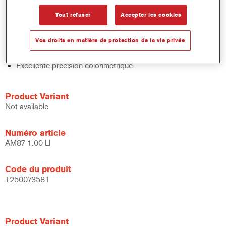
Contrôle rapide des stocks.
Tout refuser
Accepter les cookies
Gestion facile.
Economise de l’espace de stockage. .
Vos droits en matière de protection de la vie privée
Basé sur la technologie de teintes de base concentrées
Cromax éprouvée.
Excellente précision colorimétrique.
Product Variant
Not available
Numéro article
AM87 1.00 LI
Code du produit
1250073581
Product Variant