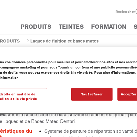
Rechercher
PRODUITS
TEINTES
FORMATION
PRODUITS
Laques de finition et bases mates
ons vos données personnelles pour mesurer et pour améliorer nos sites et nos servic
os campagnes marketing et pour vous fournir un contenu et une publicité personnalisé
n de droite, vous pouvez exercer vos droits à la vie privée. Pour plus d’informations
information
AM93 Centari® MasterTint®
droits en matière de
Tout refuser
Accepter
ction de la vie privée
Mastertint est une teinte de base solvantée concentrée qui fait part
de Laques et de Bases Mates Centari.
éristiques du
Système de peinture de réparation solvanté dis