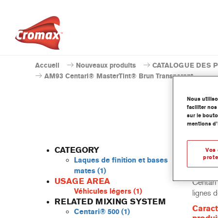
Accueil
Nouveaux produits
CATALOGUE DES 
AM93 Centari® MasterTint® Brun Transparent
Nous utilis
faciliter n
sur le bouto
mentions d’
CATEGORY
Vos 
prote
Laques de finition et bases
mates
(1)
USAGE AREA
Centari 
Véhicules légers
(1)
lignes 
RELATED MIXING SYSTEM
Caract
Centari® 500
(1)