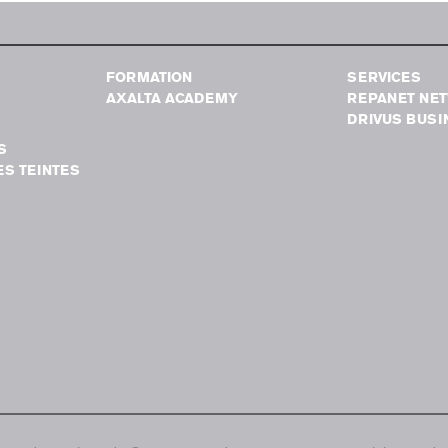
FORMATION
SERVICES
AXALTA ACADEMY
REPANET NE
DRIVUS BUSI
S
S TEINTES