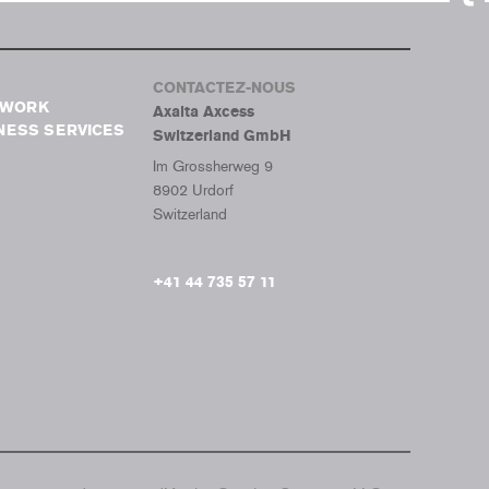
Tumb
CONTACTEZ-NOUS
TWORK
Axalta Axcess
NESS SERVICES
Switzerland GmbH
Im Grossherweg 9
8902 Urdorf
Switzerland
+41 44 735 57 11