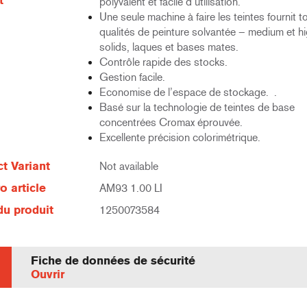
t
polyvalent et facile d’utilisation.
Une seule machine à faire les teintes fournit t
qualités de peinture solvantée – medium et h
solids, laques et bases mates.
Contrôle rapide des stocks.
Gestion facile.
Economise de l’espace de stockage. .
Basé sur la technologie de teintes de base
concentrées Cromax éprouvée.
Excellente précision colorimétrique.
t Variant
Not available
 article
AM93 1.00 LI
u produit
1250073584
Fiche de données de sécurité
Ouvrir