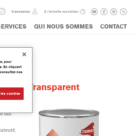
Connexion
À l'échelle mondiale
SERVICES
QUI NOUS SOMMES
CONTACT
es, pour
s. En cliquant
, consultez nos
 Brun Transparent
 les cookies
ie des
tinctif,