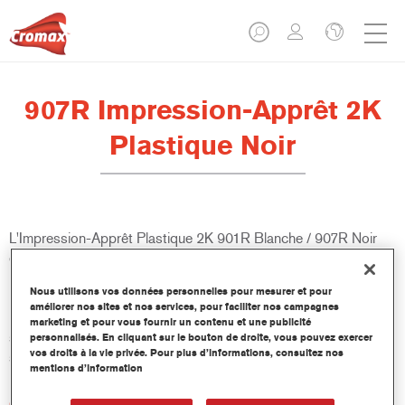
907R Impression-Apprêt 2K
Plastique Noir
L'Impression-Apprêt Plastique 2K 901R Blanche / 907R Noir
est une impression- apprêt à 2 composants spéciale plastique.
Elle est extrêmement résistante aux impacts de gravillons et
Nous utilisons vos données personnelles pour mesurer et pour
peut être appliquée directement sur les pièces d'origine en
améliorer nos sites et nos services, pour faciliter nos campagnes
plastique extérieures sans promoteur d'adhérence ni test de
marketing et pour vous fournir un contenu et une publicité
support. Elle fait partie du concept ValueShade, qui fournit la
personnalisés. En cliquant sur le bouton de droite, vous pouvez exercer
vos droits à la vie privée. Pour plus d’informations, consultez nos
sous-couche optimale pour chaque teinte de finition.
mentions d’information
Caractéristiques du produit