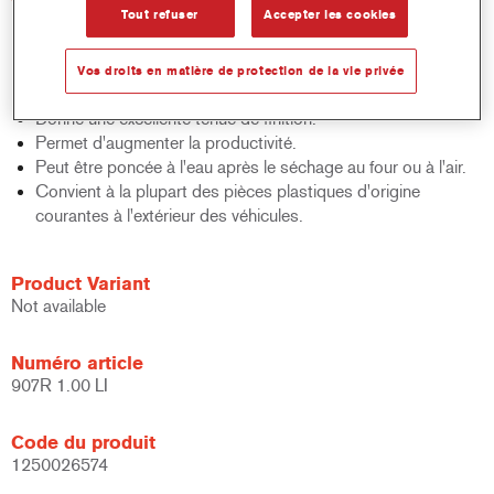
Tout refuser
Accepter les cookies
Offre une excellente résistance au gravillonnage.
Procure une adhérence fiable, une grande élasticité et un
bon garnissant.
Vos droits en matière de protection de la vie privée
Fait partie du concept ValueShade.
Donne une excellente tenue de finition.
Permet d'augmenter la productivité.
Peut être poncée à l'eau après le séchage au four ou à l'air.
Convient à la plupart des pièces plastiques d'origine
courantes à l'extérieur des véhicules.
Product Variant
Not available
Numéro article
907R 1.00 LI
Code du produit
1250026574