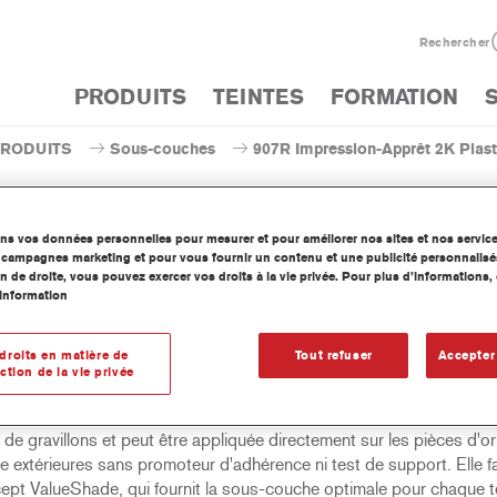
Rechercher
PRODUITS
TEINTES
FORMATION
PRODUITS
Sous-couches
907R Impression-Apprêt 2K Plast
ons vos données personnelles pour mesurer et pour améliorer nos sites et nos servic
os campagnes marketing et pour vous fournir un contenu et une publicité personnalisé
n de droite, vous pouvez exercer vos droits à la vie privée. Pour plus d’informations
907R Impression-Apprêt 2
information
droits en matière de
Tout refuser
Accepter
ction de la vie privée
ssion-Apprêt Plastique 2K 901R Blanche / 907R Noir est une impre
à 2 composants spéciale plastique. Elle est extrêmement résistante
de gravillons et peut être appliquée directement sur les pièces d'or
e extérieures sans promoteur d'adhérence ni test de support. Elle fa
ept ValueShade, qui fournit la sous-couche optimale pour chaque t