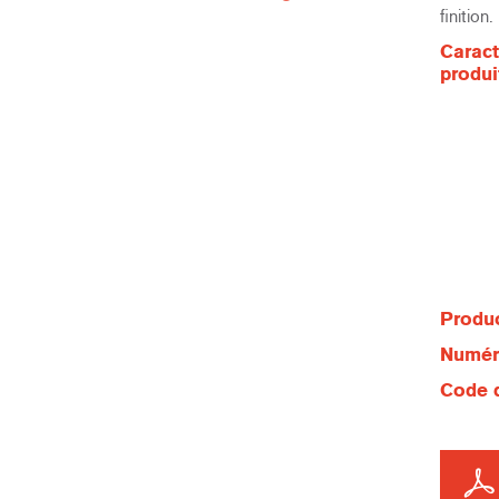
finition.
Caract
produi
Produc
Numéro
Code d