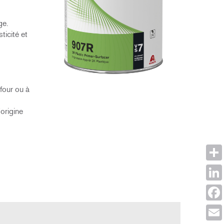
ge.
ticité et
four ou à
origine
Shar
Link
Face