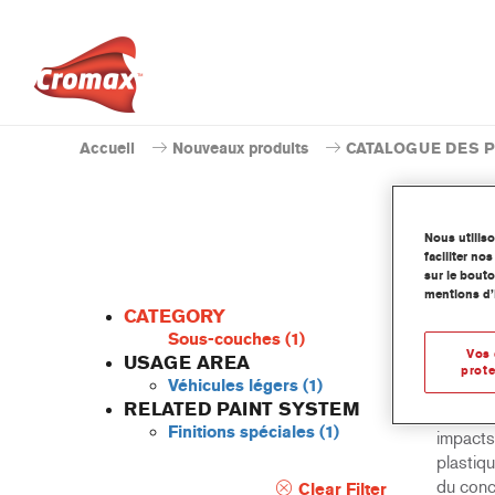
Accueil
Nouveaux produits
CATALOGUE DES 
Nous utilis
faciliter n
sur le bouto
mentions d’
CATEGORY
Sous-couches
(1)
Vos 
USAGE AREA
prote
Véhicules légers
(1)
L'Impre
RELATED PAINT SYSTEM
apprêt 
Finitions spéciales
(1)
impacts 
plastiqu
du conc
Clear Filter