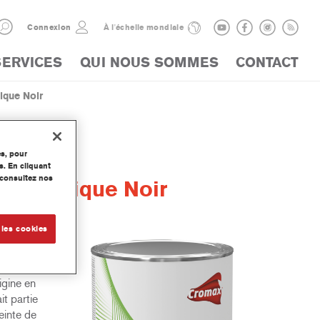
Connexion
À l'échelle mondiale
SERVICES
QUI NOUS SOMMES
CONTACT
ique Noir
es, pour
s. En cliquant
, consultez nos
K Plastique Noir
 les cookies
ssion-
 aux
igine en
it partie
einte de