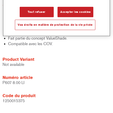
Caractéristiques du produit
Aide à augmenter la productivité.
Tout refuser
Accepter les cookies
Peut être appliqué directement sur le métal.
Offre une large fenêtre d'application.
Vos droits en matière de protection de la vie privée
Peut être utilisé sur les plastiques courants sans promoteur
d'adhésion.
Fait partie du concept ValueShade.
Compatible avec les COV.
Product Variant
Not available
Numéro article
P607 8.00 LI
Code du produit
1250015375