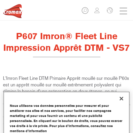
P607 Imron® Fleet Line
Impression Apprêt DTM - VS7
L'Imron Fleet Line DTM Primaire Apprêt mouillé sur mouillé P60x
est un apprêt mouillé sur mouillé extrêmement polyvalent qui
élimine le besoin d'une préparation en deux étapes, ce qui
permet d'augmenter la productivité du processus de finition des
véhicules commerciaux. Il peut être appliqué directement sur une
Nous utilisons vos données personnelles pour mesurer et pour
large gamme de métaux. Il convient à toutes les couches de
améliorer nos sites et nos services, pour faciliter nos campagnes
marketing et pour vous fournir un contenu et une publicité
finition de la gamme Imron Fleet Line et aux couches de base
personnalisés. En cliquant sur le bouton de droite, vous pouvez exercer
Cromax.
vos droits à la vie privée. Pour plus d’informations, consultez nos
mentions d’information