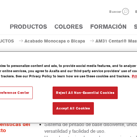
Buscar
E
PRODUCTOS
COLORES
FORMACIÓN
UCTOS
Acabado Monocapa o Bicapa
AM31 Centari® Mast
es to personalize content and ads, to provide social media features, and to analyze w
 online services, you agree to Axalta and our third-party service providers’ use of c
 trackers. See our Privacy Policy to learn how we use these cookies and trackers.
Pri
AM31 Centari® MasterTin
reference Center
Reject All Non-Essential Cookies
 Mastertint es un tinte concentrado de base disolvente que forma p
Accept All Cookies
as de acabado y bases bicapa Centari.
erísticas del
Sistema de pintado de base disolvente, únic
cto
versatilidad y facilidad de uso.