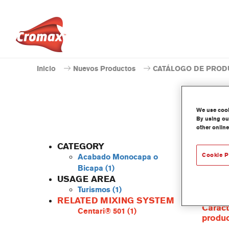
Inicio
Nuevos Productos
CATÁLOGO DE PROD
We use cooki
By using our
other online
CATEGORY
Cookie P
Acabado Monocapa o
Bicapa
(1)
USAGE AREA
Centari
Turismos
(1)
las gam
RELATED MIXING SYSTEM
Caract
Centari® 501
(1)
produ