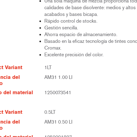
Una sola máquina de mezcla proporciona tod
calidades de base disolvente: medios y altos 
acabados y bases bicapa.
Rápido control de stocks.
Gestión sencilla.
Ahorra espacio de almacenamiento.
Basado en la eficaz tecnología de tintes con
Cromax.
Excelente precisión del color.
t Variant
1LT
ncia del
AM31 1.00 LI
lo
 del material
1250073541
t Variant
0.5LT
ncia del
AM31 0.50 LI
lo