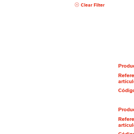
Clear Filter
Produc
Refere
artícu
Código
Produc
Refere
artícu