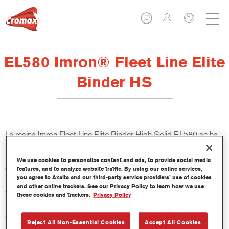
EL580 Imron® Fleet Line Elite
Binder HS
La resina Imron Fleet Line Elite Binder High Solid EL580 se ha
formulado para ser usada con Imron Fleet Line Elite 3.5 VOC
2K PU Topcoat, un acabado 2K de la gama Imron Fleet Line
We use cookies to personalize content and ads, to provide social media
que cumple la legislación VOC. Imron Fleet Line Elite Binder
features, and to analyze website traffic. By using our online services,
you agree to Axalta and our third-party service providers’ use of cookies
High Solid EL580 ayuda a conseguir un brillo intenso sobre
and other online trackers. See our Privacy Policy to learn how we use
grandes superficies planas.
these cookies and trackers.
Privacy Policy
Características del producto
Reject All Non-Essential Cookies
Accept All Cookies