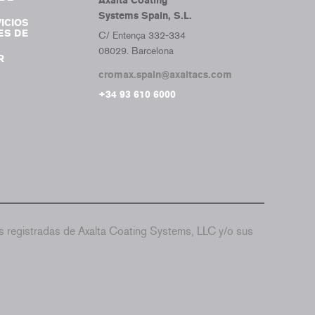
Axalta Coating
Systems Spain, S.L.
ICIOS
ES DE
C/ Entença 332-334
08029. Barcelona
R
cromax.spain@axaltacs.com
+34 93 610 6000
 registradas de Axalta Coating Systems, LLC y/o sus