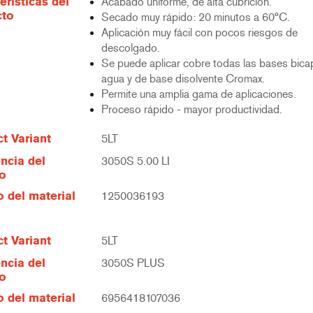
erísticas del
Acabado uniforme, de alta cubrición.
cto
Secado muy rápido: 20 minutos a 60°C.
Aplicación muy fácil con pocos riesgos de
descolgado.
Se puede aplicar cobre todas las bases bica
agua y de base disolvente Cromax.
Permite una amplia gama de aplicaciones.
Proceso rápido - mayor productividad.
t Variant
5LT
ncia del
3050S 5.00 LI
lo
 del material
1250036193
t Variant
5LT
ncia del
3050S PLUS
lo
 del material
6956418107036