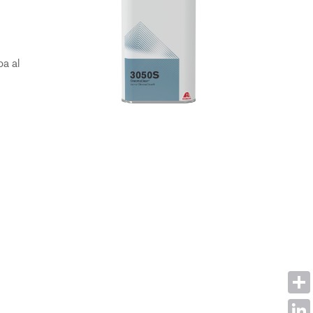
pa al
Shar