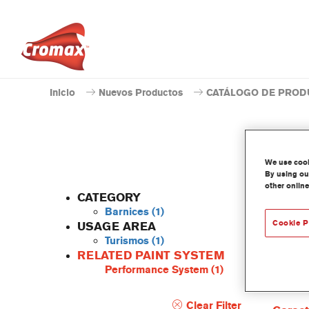
Inicio
Nuevos Productos
CATÁLOGO DE PROD
We use cooki
By using our
other online
CATEGORY
Barnices
(1)
Cookie P
USAGE AREA
Turismos
(1)
ChromaC
RELATED PAINT SYSTEM
rápido, 
Performance System
(1)
y se pu
Cromax
Clear Filter