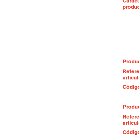
Caract
produ
Produc
Refere
artícu
Código
Produc
Refere
artícu
Código