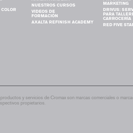
MARKETING
NUESTROS CURSOS
 COLOR
DRIVUS: SERV
VIDEOS DE
PARA TALLER
FORMACIÓN
CARROCERÍA
AXALTA REFINISH ACADEMY
RED FIVE STA
productos y servicios de Cromax son marcas comerciales o marcas
spectivos propietarios.