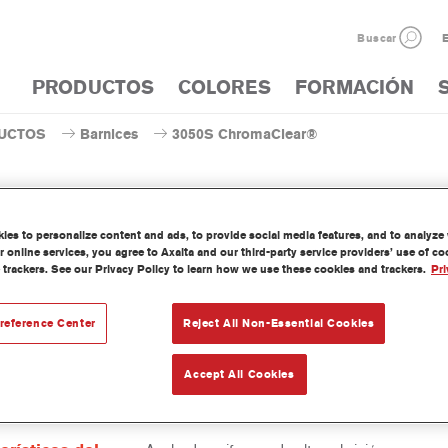
Buscar
E
PRODUCTOS
COLORES
FORMACIÓN
UCTOS
Barnices
3050S ChromaClear®
es to personalize content and ads, to provide social media features, and to analyze w
 online services, you agree to Axalta and our third-party service providers’ use of c
3050S ChromaC
 trackers. See our Privacy Policy to learn how we use these cookies and trackers.
Pri
reference Center
Reject All Non-Essential Cookies
lear 3050S es un barniz de base disolvente versátil. Ofrece un s
un acabado muy duradero y una excelente retención de brillo. Es fác
Accept All Cookies
ede aplicar cobre todas las bases bicapa al agua y de base disolve
.