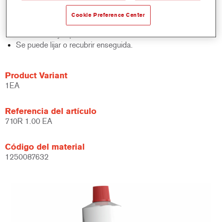
Lijado fácil - deja un acabado uniforme.
Lista para usar - no se ha de mezclar.
Cookie Preference Center
Secado rápido con un acabado uniforme y sin poros.
Relleno fácil y rápido.
Se puede lijar o recubrir enseguida.
Product Variant
1EA
Referencia del artículo
710R 1.00 EA
Código del material
1250087632