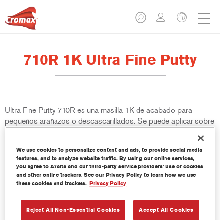
710R 1K Ultra Fine Putty
Ultra Fine Putty 710R es una masilla 1K de acabado para
pequeños arañazos o descascarillados. Se puede aplicar sobre
substratos de acero desnudo y sobre numerosos acabados de
OEM y fondos Cromax.
We use cookies to personalize content and ads, to provide social media
features, and to analyze website traffic. By using our online services,
Características del producto
you agree to Axalta and our third-party service providers’ use of cookies
and other online trackers. See our Privacy Policy to learn how we use
Estructura fina y homogénea.
these cookies and trackers.
Privacy Policy
Adecuada para los arañazos más pequeños o burbujas de
aire.
Buena adherencia.
Reject All Non-Essential Cookies
Accept All Cookies