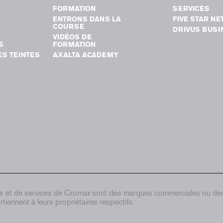
FORMATION
SERVICES
ENTRONS DANS LA
FIVE STAR N
COURSE
DRIVUS BUSI
VIDÉOS DE
S
FORMATION
S TEINTES
AXALTA ACADEMY
ts et de services de Cromax sont des marques commerciales ou d
tiennent à leurs propriétaires respectifs.