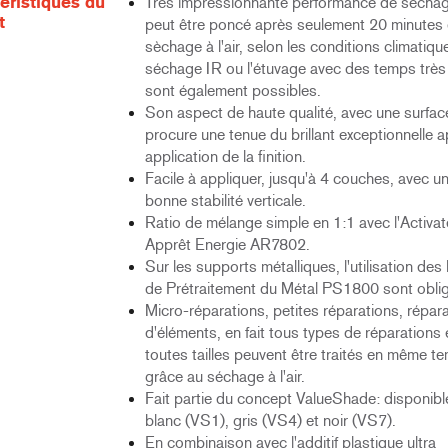
éristiques du
Très impressionnante performance de séchage à
t
peut être poncé après seulement 20 minutes
sèchage à l'air, selon les conditions climatiqu
séchage IR ou l'étuvage avec des temps très
sont également possibles.
Son aspect de haute qualité, avec une surface
procure une tenue du brillant exceptionnelle 
application de la finition.
Facile à appliquer, jusqu'à 4 couches, avec un
bonne stabilité verticale.
Ratio de mélange simple en 1:1 avec l'Activat
Apprêt Energie AR7802.
Sur les supports métalliques, l'utilisation des
de Prétraitement du Métal PS1800 sont oblig
Micro-réparations, petites réparations, répar
d'éléments, en fait tous types de réparations 
toutes tailles peuvent être traités en même t
grâce au séchage à l'air.
Fait partie du concept ValueShade: disponibl
blanc (VS1), gris (VS4) et noir (VS7).
En combinaison avec l'additif plastique ultra