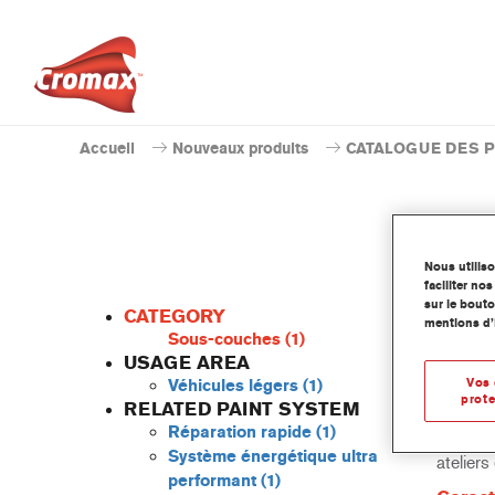
Accueil
Nouveaux produits
CATALOGUE DES 
Nous utilis
faciliter n
sur le bouto
CATEGORY
mentions d’
Sous-couches
(1)
USAGE AREA
Vos 
Véhicules légers
(1)
Basé su
prote
RELATED PAINT SYSTEM
- PS108
Réparation rapide
(1)
Avec une
Système énergétique ultra
atelier
performant
(1)