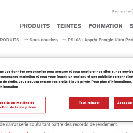
Rechercher
PRODUITS
TEINTES
FORMATION
PRODUITS
Sous-couches
PS1081 Apprêt Energie Ultra Pe
ons vos données personnelles pour mesurer et pour améliorer nos sites et nos servic
PS1081 Apprêt Energie Ultra
os campagnes marketing et pour vous fournir un contenu et une publicité personnalisé
n de droite, vous pouvez exercer vos droits à la vie privée. Pour plus d’informations
information
droits en matière de
Tout refuser
Accepter
r une chimie nouvelle, l'Apprêt Energie Ultra Performance PS1081
ction de la vie privée
7 de Cromax permet un procédé de préparation beaucoup plus pro
 impressionnante performance de séchage à l'air, il est idéal pour 
s de carrosserie souhaitant battre des records de rendement.