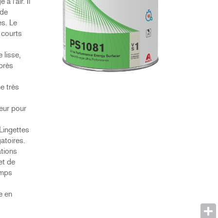
 l'air. Il
 de
es. Le
 courts
 lisse,
après
e très
eur pour
 Lingettes
atoires.
ations
et de
emps
e en