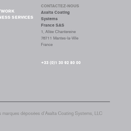
CONTACTEZ-NOUS
ETWORK
Axalta Coating
NESS SERVICES
Systems
France SAS
1, Allée Chantereine
78711 Mantes-la-Ville
France
+33 (0)1 30 92 80 00
es marques déposées d’Axalta Coating Systems, LLC