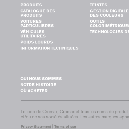
PRODUITS
TEINTES
CATALOGUE DES
GESTION DIGITALE
PRODUITS
DES COULEURS
VOITURES
OUTILS
PARTICULIERES
COLORIMÉTRIQUE
VÉHICULES
TECHNOLOGIES DE
UTILITAIRES
POIDS LOURDS
INFORMATION TECHNIQUES
QUI NOUS SOMMES
NOTRE HISTOIRE
OÙ ACHETER
Le logo de Cromax, Cromax et tous les noms de produi
et/ou de ses sociétés affiliées. Les autres marques appar
|
Privacy Statement
Terms of use