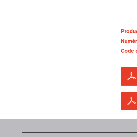
Produc
Numéro
Code d