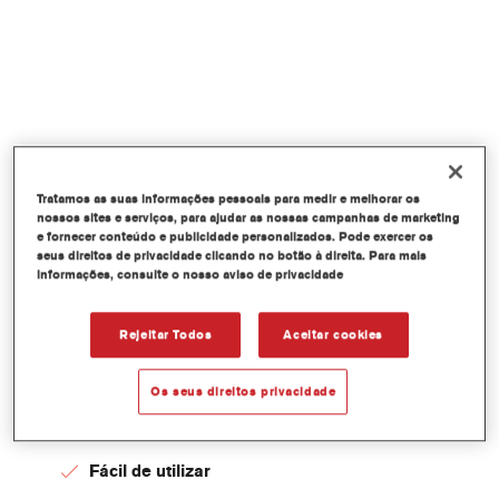
Tratamos as suas informações pessoais para medir e melhorar os
nossos sites e serviços, para ajudar as nossas campanhas de marketing
e fornecer conteúdo e publicidade personalizados. Pode exercer os
seus direitos de privacidade clicando no botão à direita. Para mais
informações, consulte o nosso aviso de privacidade
BENEFÍCIOS
Menos tempo de espera para si e para os
Rejeitar Todos
Aceitar cookies
seus clientes
Maior produtividade
Os seus direitos privacidade
Maior satisfação do cliente
Fácil de utilizar