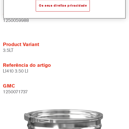
Os seus direitos privacidade
GMC
1250059988
Product Variant
3.5LT
Referência do artigo
LI410 3.50 LI
GMC
1250071737