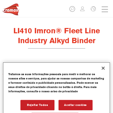
LI410 Imron® Fleet Line
Industry Alkyd Binder
Características do produto
Tratamos as suas informações pessoais para medir e melhorar os
nossos sites e serviços, para ajudar as nossas campanhas de marketing
e fornecer conteúdo e publicidade personalizados. Pode exercer os
seus direitos de privacidade clicando no botão à direita. Para mais
Product Variant
informações, consulte o nosso aviso de privacidade
20LT
Rejeitar Todos
Aceitar cookies
Referência do artigo
LI410 20.00 LI