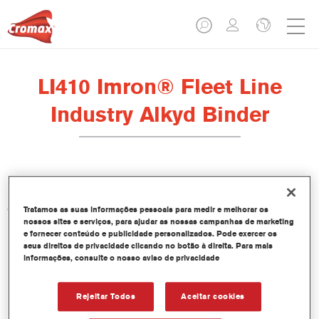
LI410 Imron® Fleet Line
Industry Alkyd Binder
Características do produto
Tratamos as suas informações pessoais para medir e melhorar os
nossos sites e serviços, para ajudar as nossas campanhas de marketing
e fornecer conteúdo e publicidade personalizados. Pode exercer os
seus direitos de privacidade clicando no botão à direita. Para mais
Product Variant
informações, consulte o nosso aviso de privacidade
20LT
Rejeitar Todos
Aceitar cookies
Referência do artigo
LI410 20.00 LI