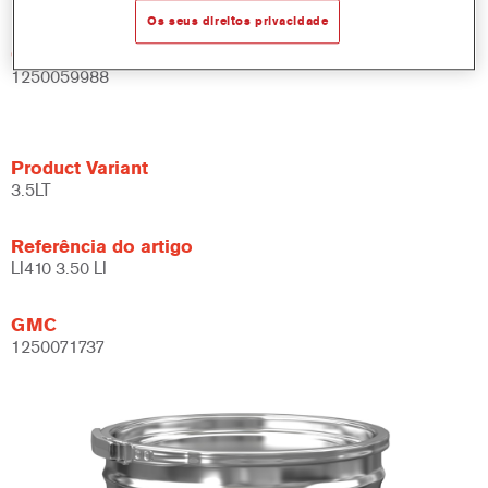
Os seus direitos privacidade
GMC
1250059988
Product Variant
3.5LT
Referência do artigo
LI410 3.50 LI
GMC
1250071737