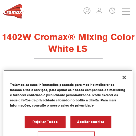
1402W Cromax® Mixing Color
White LS
Este corante concentrado em base aquosa faz parte do
Tratamos as suas informações pessoais para medir e melhorar os
sistema de pintura Base Bicamada Cromax.
nossos sites e serviços, para ajudar as nossas campanhas de marketing
e fornecer conteúdo e publicidade personalizados. Pode exercer os
seus direitos de privacidade clicando no botão à direita. Para mais
Características do produto
informações, consulte o nosso aviso de privacidade
Excepcional desempenho colorístico.
Aplicação molhado-sobre-molhado simples.
Base de dados com fórmulas de cor constantemente
Rejeitar Todos
Aceitar cookies
actualizadas com mais de 30,000 cores sólidas,
metalizados e perlados.