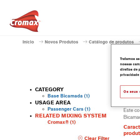
Início
Novos Produtos
Catálogo de produtos
Tratamos as
nossas camp
direitos de 
privacidade
CATEGORY
Os seus 
Base Bicamada
(1)
USAGE AREA
Passenger Cars
(1)
Este co
RELATED MIXING SYSTEM
Bicama
Cromax®
(1)
Caract
produ
Clear Filter