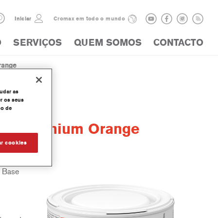
Iniciar
Cromax em todo o mundo
O
SERVIÇOS
QUEM SOMOS
CONTACTO
range
judar as
r os seus
so de
r Aluminium Orange
ar cookies
a Base