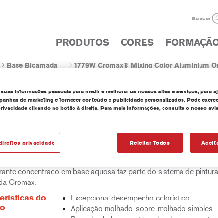
Buscar
PRODUTOS
CORES
FORMAÇÃ
Base Bicamada
1779W Cromax® Mixing Color Aluminium O
 suas informações pessoais para medir e melhorar os nossos sites e serviços, para a
anhas de marketing e fornecer conteúdo e publicidade personalizados. Pode exerce
privacidade clicando no botão à direita. Para mais informações, consulte o nosso avi
1779W Cromax® Mixing Colo
direitos privacidade
Rejeitar Todos
Aceit
rante concentrado em base aquosa faz parte do sistema de pintur
da Cromax.
erísticas do
Excepcional desempenho colorístico.
to
Aplicação molhado-sobre-molhado simples.