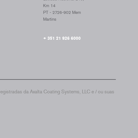
Km 14
PT - 2726-902 Mem
Martins
+ 351 21 926 6000
gistradas da Axalta Coating Systems, LLC e / ou suas