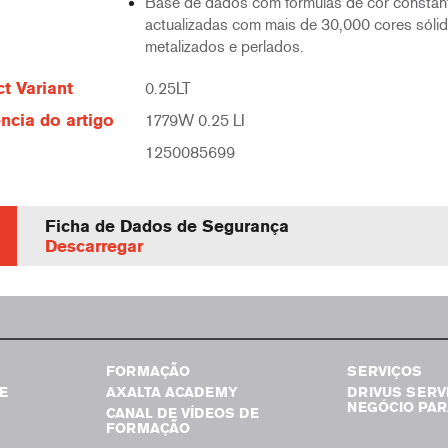
Base de dados com fórmulas de cor consta
actualizadas com mais de 30,000 cores sólid
metalizados e perlados.
t Variant
0.25LT
ncia do artigo
1779W 0.25 LI
1250085699
Ficha de Dados de Segurança
Descarregar
FORMAÇÃO
SERVIÇOS
E
AXALTA ACADEMY
DRIVUS SERV
NEGÓCIO PAR
CANAL DE VÍDEOS DE
FORMAÇÃO