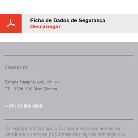
Ficha de Dados de Segurança
Descarregar
CONTACTO
CROMAX PORTUGAL
Estrada Nacional 249, Km 14
PT - 2726-902 Mem Martins
+ 351 21 926 6000
O logótipo da Cromax, a Cromax e todos os nomes de
produtos e serviços da Cromax são marcas comerciais ou