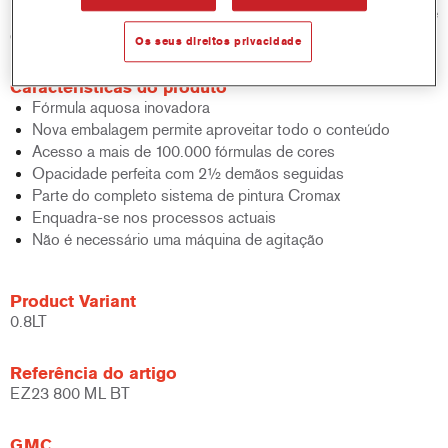
padrão de base bicamada aquosa em termos de desempenho e
eficiência.
Os seus direitos privacidade
Características do produto
Fórmula aquosa inovadora
Nova embalagem permite aproveitar todo o conteúdo
Acesso a mais de 100.000 fórmulas de cores
Opacidade perfeita com 2½ demãos seguidas
Parte do completo sistema de pintura Cromax
Enquadra-se nos processos actuais
Não é necessário uma máquina de agitação
Product Variant
0.8LT
Referência do artigo
EZ23 800 ML BT
GMC