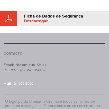
Ficha de Dados de Segurança
Descarregar
CONTACTO
CROMAX PORTUGAL
Estrada Nacional 249, Km 14
PT - 2726-902 Mem Martins
+ 351 21 926 6000
O logótipo da Cromax, a Cromax e todos os nomes de
produtos e serviços da Cromax são marcas comerciais ou