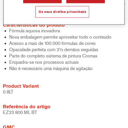
padrão de base bicamada aquosa em termos de desempenho e
eficiência.
Os seus direitos privacidade
Características do produto
Fórmula aquosa inovadora
Nova embalagem permite aproveitar todo o conteúdo
Acesso a mais de 100.000 fórmulas de cores
Opacidade perfeita com 2½ demãos seguidas
Parte do completo sistema de pintura Cromax
Enquadra-se nos processos actuais
Não é necessário uma máquina de agitação
Product Variant
0.8LT
Referência do artigo
EZ23 800 ML BT
GMC