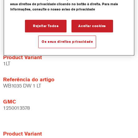
produtividade.
seus direitos de privacidade clicando no botão à direita. Para mais
informações, consulte o nosso aviso de privacidade
Dispõe de um sistema de corantes e resinas específicos e
abrangentes.
Ampla gama de aplicações.
Rejeitar Todos
Aceitar cookies
Flexível - pode ser utilizado sob diferentes condições
climáticas e através de diferentes técnicas de aplicação.
Os seus direitos privacidade
Product Variant
1LT
Referência do artigo
WB1035 DW 1 LT
GMC
1250013578
Product Variant