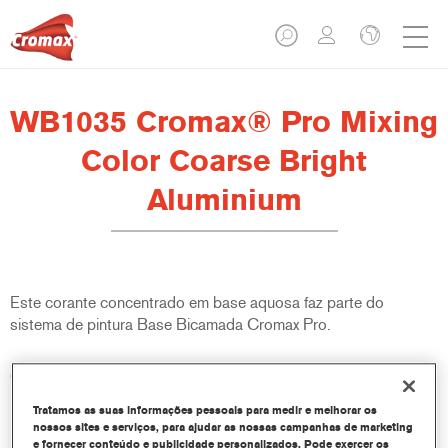
WB1035 Cromax® Pro Mixing
Color Coarse Bright
Aluminium
Este corante concentrado em base aquosa faz parte do
sistema de pintura Base Bicamada Cromax Pro.
Características do produto
Excelente rendimento com excepcional e precisa
Tratamos as suas informações pessoais para medir e melhorar os
correspondência de cor.
nossos sites e serviços, para ajudar as nossas campanhas de marketing
Utilização rápida e económica, aumentando o rendimento e
e fornecer conteúdo e publicidade personalizados. Pode exercer os