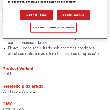
informações, consulte o nosso aviso de privacidade
latas de 250ml, as quais precisam apenas de uma leve agitação
antes do uso.
Rejeitar Todos
Aceitar cookies
Características do produto
Híbrido - pode ser utilizado quer com a Base Bicamada
Os seus direitos privacidade
Cromax quer com a Base Bicamada Cromax Pro.
Excelente rendimento com excepcional e precisa
correspondência de cor.
Flexível - pode ser utilizado sob diferentes condições
climáticas e através de diferentes técnicas de aplicação.
Product Variant
0.5LT
Referência do artigo
WH1795 DW 0.5 LT
GMC
1250013669