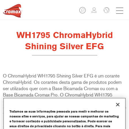
WH1795 ChromaHybrid
Shining Silver EFG
O ChromaHybrid WH1795 Shining Silver EFG é um corante
ChromaHybrid. Os corantes desta gama de produtos podem
ser utilizados quer com a Base Bicamada Cromax ou com a
Base Bicamada Cromax Pro. O ChromaHybrid WH1795
Shining Silver EFG é um corante incolor baseado em partículas
de vidro que pode ajudar os pintores a acompanhar a crescente
Tratamos as suas informações pessoais para medir e melhorar os
tendência OEM para cores com partículas de efeitos especiais.
nossos sites e serviços, para ajudar as nossas campanhas de marketing
Devido ao consumo limitado deste produto especializado, o
e fornecer conteúdo e publicidade personalizados. Pode exercer os
ChromaHybrid WH1795 Shining Silver EFG é fornecido em
seus direitos de privacidade clicando no botão à direita. Para mais