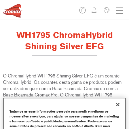
WH1795 ChromaHybrid
Shining Silver EFG
O ChromaHybrid WH1795 Shining Silver EFG é um corante
ChromaHybrid. Os corantes desta gama de produtos podem
ser utilizados quer com a Base Bicamada Cromax ou com a
Base Bicamada Cromax Pro. O ChromaHybrid WH1795
Shining Silver EFG é um corante incolor baseado em partículas
de vidro que pode ajudar os pintores a acompanhar a crescente
Tratamos as suas informações pessoais para medir e melhorar os
tendência OEM para cores com partículas de efeitos especiais.
nossos sites e serviços, para ajudar as nossas campanhas de marketing
Devido ao consumo limitado deste produto especializado, o
e fornecer conteúdo e publicidade personalizados. Pode exercer os
ChromaHybrid WH1795 Shining Silver EFG é fornecido em
seus direitos de privacidade clicando no botão à direita. Para mais