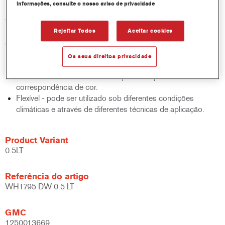
informações, consulte o nosso aviso de privacidade
latas de 250ml, as quais precisam apenas de uma leve agitação
antes do uso.
Rejeitar Todos
Aceitar cookies
Características do produto
Híbrido - pode ser utilizado quer com a Base Bicamada
Os seus direitos privacidade
Cromax quer com a Base Bicamada Cromax Pro.
Excelente rendimento com excepcional e precisa
correspondência de cor.
Flexível - pode ser utilizado sob diferentes condições
climáticas e através de diferentes técnicas de aplicação.
Product Variant
0.5LT
Referência do artigo
WH1795 DW 0.5 LT
GMC
1250013669