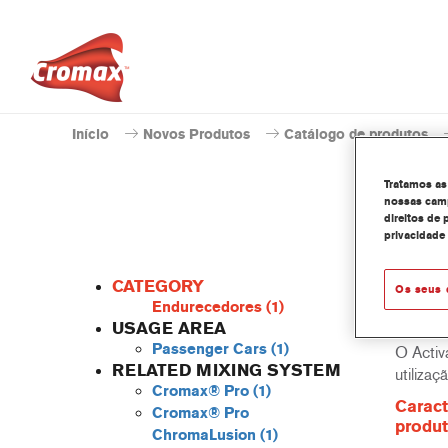
Início
Novos Produtos
Catálogo de produtos
Tratamos as
nossas camp
direitos de 
privacidade
CATEGORY
Os seus 
Endurecedores
(1)
USAGE AREA
Passenger Cars
(1)
O Activ
RELATED MIXING SYSTEM
utiliza
Cromax® Pro
(1)
Caract
Cromax® Pro
produ
ChromaLusion
(1)