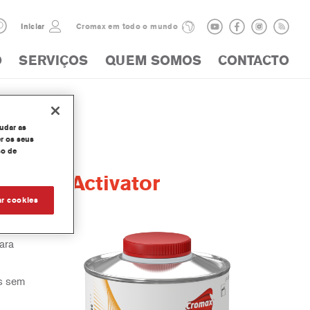
Iniciar
Cromax em todo o mundo
O
SERVIÇOS
QUEM SOMOS
CONTACTO
judar as
r os seus
so de
ecoat Activator
ar cookies
ara
as sem