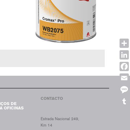
Shar
Link
Face
Emai
CONTACTO
Mes
IÇOS DE
CROMAX
A OFICINAS
Tumb
PORTUGAL
Estrada Nacional 249,
Km 14