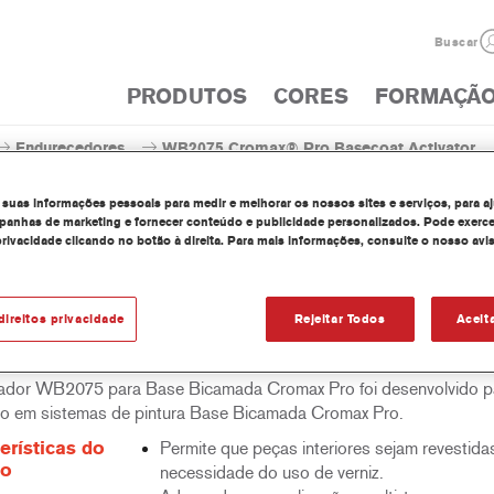
Buscar
PRODUTOS
CORES
FORMAÇÃ
Endurecedores
WB2075 Cromax® Pro Basecoat Activator
 suas informações pessoais para medir e melhorar os nossos sites e serviços, para a
anhas de marketing e fornecer conteúdo e publicidade personalizados. Pode exerce
privacidade clicando no botão à direita. Para mais informações, consulte o nosso avi
WB2075 Cromax® Pro Bas
direitos privacidade
Rejeitar Todos
Aceit
ador WB2075 para Base Bicamada Cromax Pro foi desenvolvido p
ção em sistemas de pintura Base Bicamada Cromax Pro.
erísticas do
Permite que peças interiores sejam revestid
to
necessidade do uso de verniz.