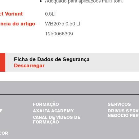
Adequado para aplicações multi-tom.
t Variant
0.5LT
ncia do artigo
WB2075 0.50 LI
1250066309
Ficha de Dados de Segurança
Descarregar
FORMAÇÃO
SERVIÇOS
E
AXALTA ACADEMY
DRIVUS SERV
NEGÓCIO PAR
CANAL DE VÍDEOS DE
FORMAÇÃO
COR