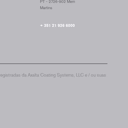
PT - 2726-902 Mem
Martins
+ 351 21 926 6000
gistradas da Axalta Coating Systems, LLC e / ou suas