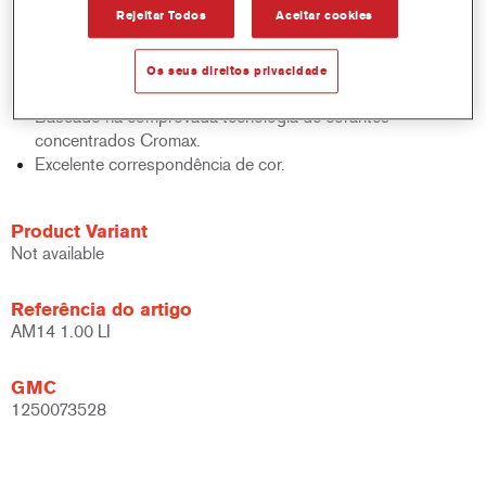
Rejeitar Todos
Aceitar cookies
sólidos, acabamentos e bases.
Rápido controlo de inventário.
Fácil administração.
Os seus direitos privacidade
Economiza espaço de armazenamento.
Baseado na comprovada tecnologia de corantes
concentrados Cromax.
Excelente correspondência de cor.
Product Variant
Not available
Referência do artigo
AM14 1.00 LI
GMC
1250073528