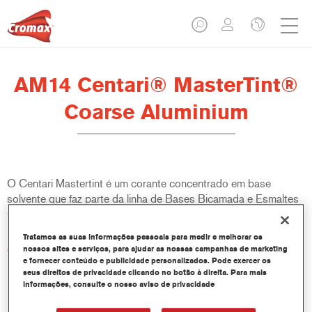
AM14 Centari® MasterTint®
Coarse Aluminium
O Centari Mastertint é um corante concentrado em base
solvente que faz parte da linha de Bases Bicamada e Esmaltes
Centari.
Tratamos as suas informações pessoais para medir e melhorar os
Características do produto
nossos sites e serviços, para ajudar as nossas campanhas de marketing
e fornecer conteúdo e publicidade personalizados. Pode exercer os
Sistema de pintura em base solvente distinto, versátil e de
seus direitos de privacidade clicando no botão à direita. Para mais
fácil utilização.
informações, consulte o nosso aviso de privacidade
Um equipamento de mistura único disponibiliza todas as
qualidades de tinta em base solvente - médio e alto teor de