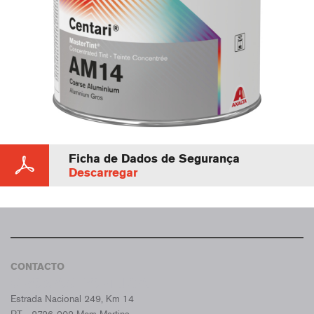
Ficha de Dados de Segurança
Descarregar
CONTACTO
CROMAX PORTUGAL
Estrada Nacional 249, Km 14