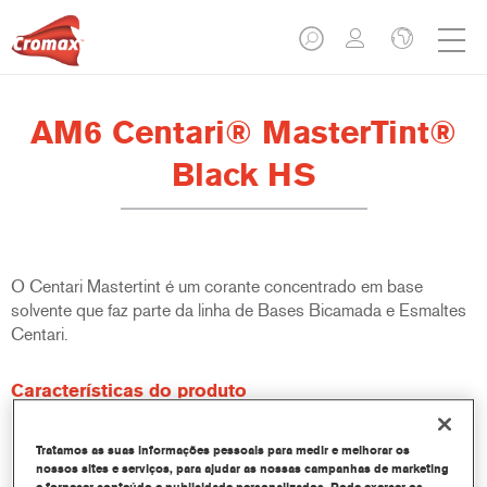
AM6 Centari® MasterTint®
Black HS
O Centari Mastertint é um corante concentrado em base
solvente que faz parte da linha de Bases Bicamada e Esmaltes
Centari.
Características do produto
Sistema de pintura em base solvente distinto, versátil e de
fácil utilização.
Tratamos as suas informações pessoais para medir e melhorar os
Um equipamento de mistura único disponibiliza todas as
nossos sites e serviços, para ajudar as nossas campanhas de marketing
qualidades de tinta em base solvente - médio e alto teor de