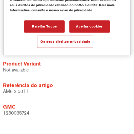
e fornecer conteúdo e publicidade personalizados. Pode exercer os
sólidos, acabamentos e bases.
seus direitos de privacidade clicando no botão à direita. Para mais
informações, consulte o nosso aviso de privacidade
Rápido controlo de inventário.
Fácil administração.
Economiza espaço de armazenamento.
Rejeitar Todos
Aceitar cookies
Baseado na comprovada tecnologia de corantes
concentrados Cromax.
Os seus direitos privacidade
Excelente correspondência de cor.
Product Variant
Not available
Referência do artigo
AM6 3.50 LI
GMC
1250085724