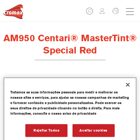
AM950 Centari® MasterTint®
Special Red
Aditivos para coloração de Vernizes Cromax. Fornece
tonalidades vivas e brilhantes às cores OEM que possuem um
Tratamos as suas informações pessoais para medir e melhorar os
alto brilho e efeito quando necessitam ser reparadas,
nossos sites e serviços, para ajudar as nossas campanhas de marketing
independentemente de usar Base Bicamada Cromax Pro,
e fornecer conteúdo e publicidade personalizados. Pode exercer os
seus direitos de privacidade clicando no botão à direita. Para mais
Cromax ou Centari.
informações, consulte o nosso aviso de privacidade
Características do produto
Rejeitar Todos
Aceitar cookies
Embalado em frascos de 100 ml.
Fácil manuseio e vazamento.