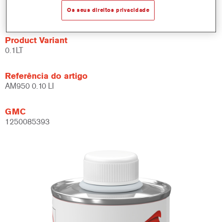
Disponível em diferentes cores.
Os seus direitos privacidade
Product Variant
0.1LT
Referência do artigo
AM950 0.10 LI
GMC
1250085393