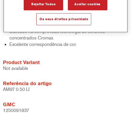
Rejeitar Todos
Aceitar cookies
sólidos, acabamentos e bases.
Rápido controlo de inventário.
Fácil administração.
Os seus direitos privacidade
Economiza espaço de armazenamento.
Baseado na comprovada tecnologia de corantes
concentrados Cromax.
Excelente correspondência de cor.
Product Variant
Not available
Referência do artigo
AM97 0.50 LI
GMC
1250091837