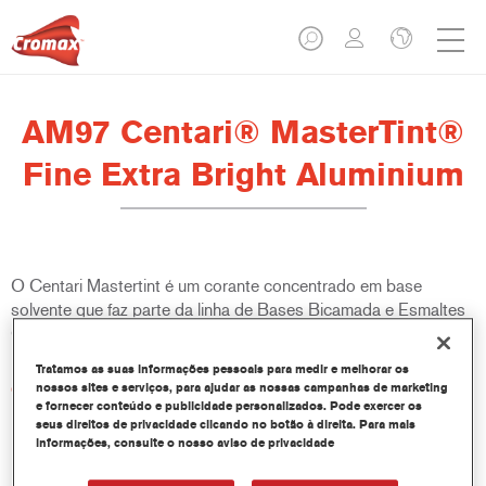
AM97 Centari® MasterTint®
Fine Extra Bright Aluminium
O Centari Mastertint é um corante concentrado em base
solvente que faz parte da linha de Bases Bicamada e Esmaltes
Centari.
Tratamos as suas informações pessoais para medir e melhorar os
Características do produto
nossos sites e serviços, para ajudar as nossas campanhas de marketing
e fornecer conteúdo e publicidade personalizados. Pode exercer os
Sistema de pintura em base solvente distinto, versátil e de
seus direitos de privacidade clicando no botão à direita. Para mais
fácil utilização.
informações, consulte o nosso aviso de privacidade
Um equipamento de mistura único disponibiliza todas as
qualidades de tinta em base solvente - médio e alto teor de