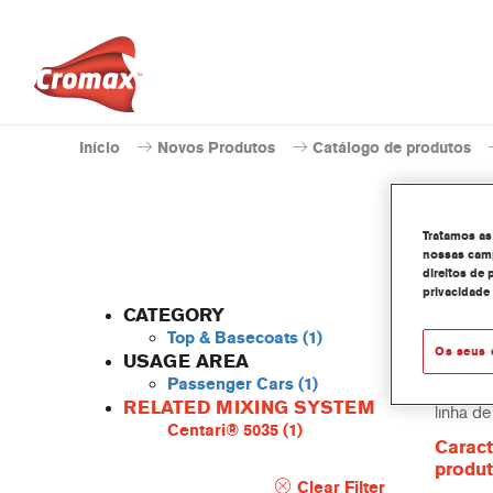
Início
Novos Produtos
Catálogo de produtos
Tratamos as
nossas camp
direitos de 
AM
privacidade
CATEGORY
Top & Basecoats
(1)
Os seus 
USAGE AREA
Passenger Cars
(1)
O Centa
RELATED MIXING SYSTEM
linha d
Centari® 5035
(1)
Caract
produ
Clear Filter