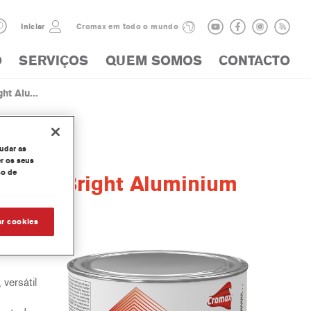
Iniciar
Cromax em todo o mundo
O
SERVIÇOS
QUEM SOMOS
CONTACTO
ht Alu...
judar as
r os seus
so de
Extra Bright Aluminium
ar cookies
parte da
 versátil