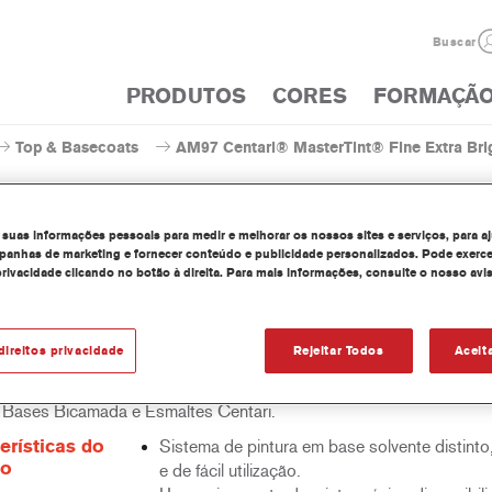
Buscar
PRODUTOS
CORES
FORMAÇÃ
Top & Basecoats
AM97 Centari® MasterTint® Fine Extra Brig
 suas informações pessoais para medir e melhorar os nossos sites e serviços, para a
anhas de marketing e fornecer conteúdo e publicidade personalizados. Pode exerce
privacidade clicando no botão à direita. Para mais informações, consulte o nosso avi
97 Centari® MasterTint® Fine 
direitos privacidade
Rejeitar Todos
Aceit
ri Mastertint é um corante concentrado em base solvente que faz 
e Bases Bicamada e Esmaltes Centari.
erísticas do
Sistema de pintura em base solvente distinto,
to
e de fácil utilização.