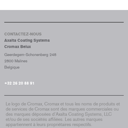
CONTACTEZ-NOUS
Axalta Coating Systems
Cromax Belux
Geerdegem-Schonenberg 248
2800 Malines
Belgique
+32 26 20 88 91
Le logo de Cromax, Cromax et tous les noms de produits et
de services de Cromax sont des marques commerciales ou
des marques déposées d’Axalta Coating Systems, LLC
et/ou de ses sociétés affiliées. Les autres marques
appartiennent à leurs propriétaires respectifs.