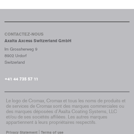
CONTACTEZ-NOUS
Axalta Axcess Switzerland GmbH
Im Grossherweg 9
8902 Urdorf
Switzerland
+41 44 735 57 11
Le logo de Cromax, Cromax et tous les noms de produits et
de services de Cromax sont des marques commerciales ou
des marques déposées d’Axalta Coating Systems, LLC
et/ou de ses sociétés affiliées. Les autres marques
appartiennent à leurs propriétaires respectifs.
|
Privacy Statement
Terms of use