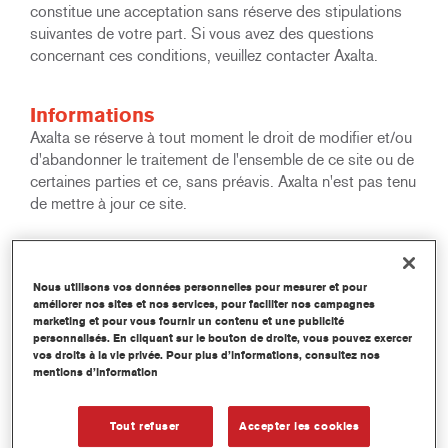
constitue une acceptation sans réserve des stipulations
suivantes de votre part. Si vous avez des questions
concernant ces conditions, veuillez contacter Axalta.
Informations
Axalta se réserve à tout moment le droit de modifier et/ou
d'abandonner le traitement de l'ensemble de ce site ou de
certaines parties et ce, sans préavis. Axalta n'est pas tenu
de mettre à jour ce site.
Droits d'auteur
Tous droits réservés. Les éléments contenus dans le site
Nous utilisons vos données personnelles pour mesurer et pour
améliorer nos sites et nos services, pour faciliter nos campagnes
Web Axalta (textes, images, graphiques, son, animations,
marketing et pour vous fournir un contenu et une publicité
vidéos et leur arrangement) sont protégés par la loi sur
personnalisés. En cliquant sur le bouton de droite, vous pouvez exercer
les droits d'auteur et le droit de la propriété intellectuelle.
vos droits à la vie privée. Pour plus d’informations, consultez nos
Ces objets ne peuvent pas être copiés en vue d'une
mentions d’information
utilisation ou distribution commerciale. Ces objets ne
peuvent pas non plus être modifiés ou renvoyés vers
Tout refuser
Accepter les cookies
d'autres sites. Ceci s'applique en particulier aux