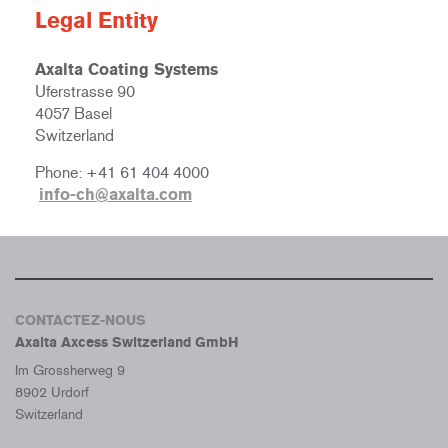
Legal Entity
Axalta Coating Systems
Uferstrasse 90
4057 Basel
Switzerland
Phone: +41 61 404 4000
info-ch@axalta.com
CONTACTEZ-NOUS
Axalta Axcess Switzerland GmbH
Im Grossherweg 9
8902 Urdorf
Switzerland