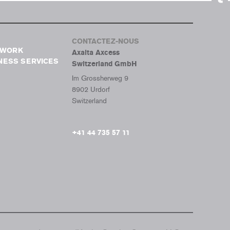
Tumb
CONTACTEZ-NOUS
TWORK
Axalta Axcess
NESS SERVICES
Switzerland GmbH
Im Grossherweg 9
8902 Urdorf
Switzerland
+41 44 735 57 11