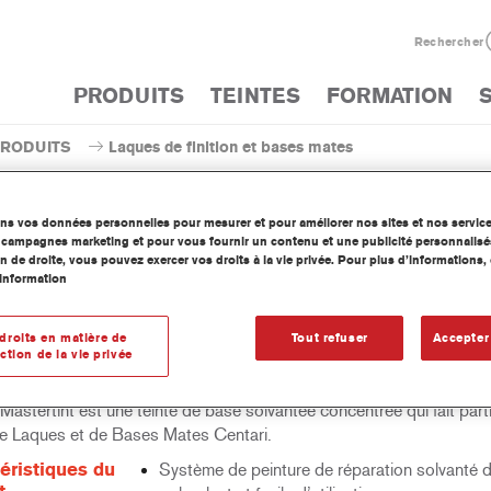
Rechercher
PRODUITS
TEINTES
FORMATION
PRODUITS
Laques de finition et bases mates
ons vos données personnelles pour mesurer et pour améliorer nos sites et nos servic
os campagnes marketing et pour vous fournir un contenu et une publicité personnalisé
n de droite, vous pouvez exercer vos droits à la vie privée. Pour plus d’informations
information
AM31 Centari® MasterTint
droits en matière de
Tout refuser
Accepter
ction de la vie privée
Mastertint est une teinte de base solvantée concentrée qui fait part
de Laques et de Bases Mates Centari.
éristiques du
Système de peinture de réparation solvanté dis