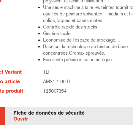
t
polyvalent et facile d’utilisation.
Une seule machine à faire les teintes fournit t
qualités de peinture solvantée – medium et h
solids, laques et bases mates.
Contrôle rapide des stocks.
Gestion facile.
Economise de l’espace de stockage. .
Basé sur la technologie de teintes de base
concentrées Cromax éprouvée.
Excellente précision colorimétrique.
t Variant
1LT
 article
AM31 1.00 LI
u produit
1250073541
Fiche de données de sécurité
Ouvrir