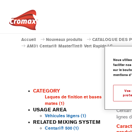
Accueil
Nouveaux produits
CATALOGUE DES 
AM31 Centari® MasterTint® Vert Rapide LS
Nous utilis
faciliter n
sur le bouto
mentions d’
CATEGORY
Vos 
prote
Laques de finition et bases
mates
(1)
USAGE AREA
Centari 
Véhicules légers
(1)
lignes 
RELATED MIXING SYSTEM
Caract
Centari® 500
(1)