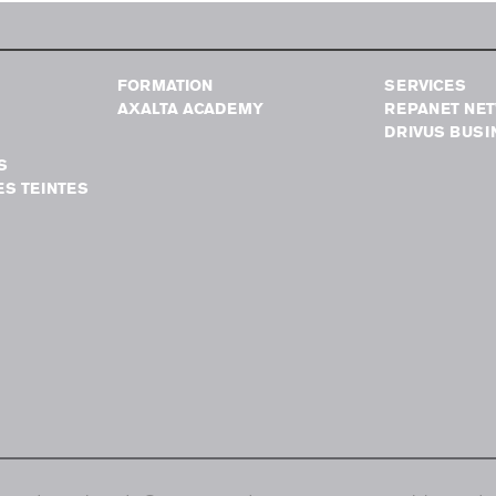
FORMATION
SERVICES
AXALTA ACADEMY
REPANET NE
DRIVUS BUSI
S
S TEINTES