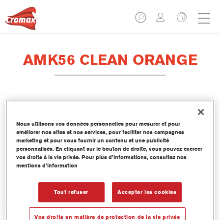
AMK56 CLEAN ORANGE
Nous utilisons vos données personnelles pour mesurer et pour
Caractéristiques du produit
améliorer nos sites et nos services, pour faciliter nos campagnes
marketing et pour vous fournir un contenu et une publicité
personnalisés. En cliquant sur le bouton de droite, vous pouvez exercer
Product Variant
vos droits à la vie privée. Pour plus d’informations, consultez nos
3.5LT
mentions d’information
Numéro article
Tout refuser
Accepter les cookies
AMK56 3.50 LI
Vos droits en matière de protection de la vie privée