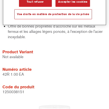
Tout refuser
Accepter les cookies
Disponible en Blanc Cassé, Gris et Gris Foncé.
Offre une très bonne résistance à la corrosion.
Vos droits en matière de protection de la vie privée
Peut être utilisé comme primaire sans ponçage.
Fait partie du concept ValueShade.
Offre de bonnes propriétés d'accroche sur les métaux
ferreux et les alliages légers poncés, à l'exception de l'acier
inoxydable.
Product Variant
Not available
Numéro article
42R 1.00 EA
Code du produit
1250038151