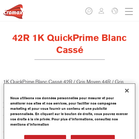
42R 1K QuickPrime Blanc
Cassé
1K QuickPrime Blanc Cassé 42R / Gris Moyen 44R / Gris
Foncé 46R est un Wash Primer-Apprêt universel conditionné en
bombe aérosol de 400 ml. Il est conçu pour les petites perces
Nous utilisons vos données personnelles pour mesurer et pour
de ponçage, y compris le métal nu. Il fait partie du concept
améliorer nos sites et nos services, pour faciliter nos campagnes
ValueShade, qui fournit la sous-couche optimale pour chaque
marketing et pour vous fournir un contenu et une publicité
personnalisés. En cliquant sur le bouton de droite, vous pouvez exercer
teinte de finition.
vos droits à la vie privée. Pour plus d’informations, consultez nos
mentions d’information
Caractéristiques du produit
Convient pour isoler de petites zones de perce de ponçage.