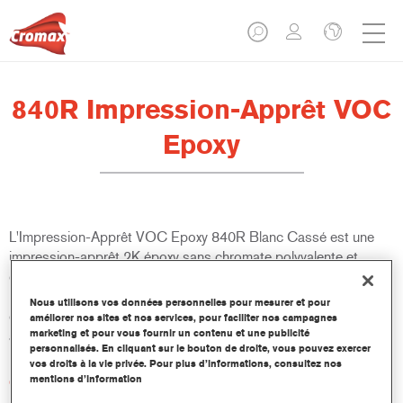
840R Impression-Apprêt VOC
Epoxy
L'Impression-Apprêt VOC Epoxy 840R Blanc Cassé est une
impression-apprêt 2K époxy sans chromate polyvalente et
conforme à la législation sur les COV. Elle offre une résistance à
la corrosion et une adhérence remarquables, et répond aux
Nous utilisons vos données personnelles pour mesurer et pour
cahiers des charges d'homologation de certains constructeurs
améliorer nos sites et nos services, pour faciliter nos campagnes
marketing et pour vous fournir un contenu et une publicité
automobiles.
personnalisés. En cliquant sur le bouton de droite, vous pouvez exercer
vos droits à la vie privée. Pour plus d’informations, consultez nos
mentions d’information
Caractéristiques du produit
Peut être utilisée comme impression-apprêt avec ou sans