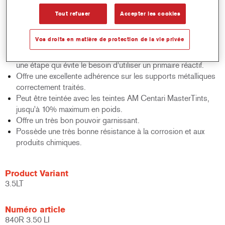
ponçage.
Tout refuser
Accepter les cookies
Adaptée pour une utilisation sur des supports rugueux tels
que les métaux grenaillés.
Vos droits en matière de protection de la vie privée
Recommandée comme première couche sur les métaux nus.
Impression-apprêt pour système de réparation de qualité en
une étape qui évite le besoin d'utiliser un primaire réactif.
Offre une excellente adhérence sur les supports métalliques
correctement traités.
Peut être teintée avec les teintes AM Centari MasterTints,
jusqu'à 10% maximum en poids.
Offre un très bon pouvoir garnissant.
Possède une très bonne résistance à la corrosion et aux
produits chimiques.
Product Variant
3.5LT
Numéro article
840R 3.50 LI