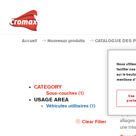
Accueil
Nouveaux produits
CATALOGUE DES 
Nous utilis
faciliter n
sur le bouto
W
mentions d’
CATEGORY
Sous-couches
(1)
Vos 
USAGE AREA
prote
Véhicules utilitaires
(1)
Imron F
qui peut
alliages
Clear Filter
une très