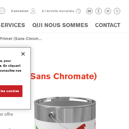
Connexion
À l'échelle mondiale
SERVICES
QUI NOUS SOMMES
CONTACT
rimer (Sans Chrom...
es, pour
s. En cliquant
, consultez nos
Primer (Sans Chromate)
 les cookies
chromate
ble et les
er offre