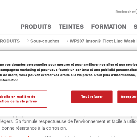
Rechercher
PRODUITS
TEINTES
FORMATION
PRODUITS
Sous-couches
WP207 Imron® Fleet Line Wash P
ons vos données personnelles pour mesurer et pour améliorer nos sites et nos servic
os campagnes marketing et pour vous fournir un contenu et une publicité personnalisé
n de droite, vous pouvez exercer vos droits à la vie privée. Pour plus d’informations
P207 Imron® Fleet Line Wash 
information
droits en matière de
Tout refuser
Accepter
ction de la vie privée
leet Line Wash Primer WP207 est un primaire d'accrochage sans 
 être appliqué sur tous les métaux ferreux, notamment l'acier inoxyda
 légers. Sa formule respectueuse de l'environnement et facile à utilis
 bonne résistance à la corrosion.