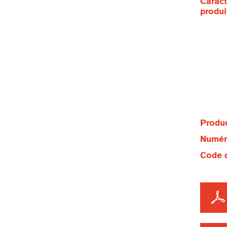
Caract
produi
Produc
Numéro
Code d