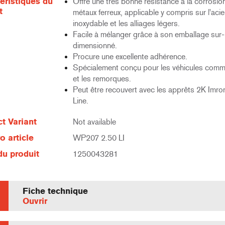
éristiques du
Offre une très bonne résistance à la corrosion
t
métaux ferreux, applicable y compris sur l'acie
inoxydable et les alliages légers.
Facile à mélanger grâce à son emballage sur-
dimensionné.
Procure une excellente adhérence.
Spécialement conçu pour les véhicules comm
et les remorques.
Peut être recouvert avec les apprêts 2K Imro
Line.
t Variant
Not available
 article
WP207 2.50 LI
u produit
1250043281
Fiche technique
Ouvrir