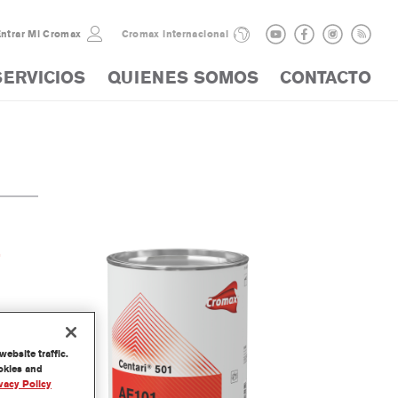
ntrar Mi Cromax
Cromax internacional
SERVICIOS
QUIENES SOMOS
CONTACTO
s
ebsite traffic.
ookies and
vacy Policy