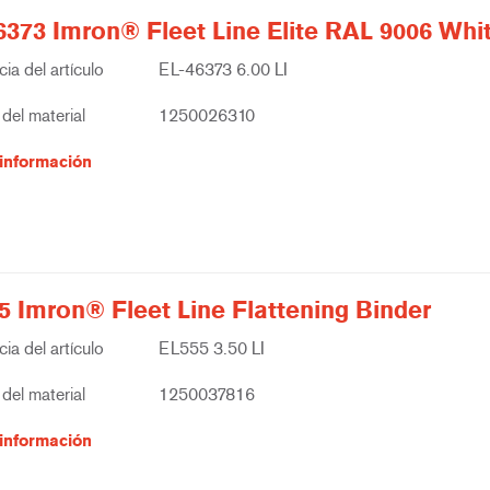
6373 Imron® Fleet Line Elite RAL 9006 Whi
ia del artículo
EL-46373 6.00 LI
del material
1250026310
información
5 Imron® Fleet Line Flattening Binder
ia del artículo
EL555 3.50 LI
del material
1250037816
información