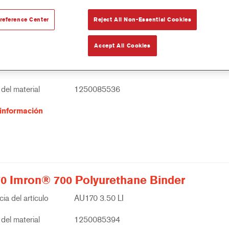
reference Center
Reject All Non-Essential Cookies
Accept All Cookies
0 Centari® 500 2K Binder
ia del artículo
AK100 3.50 LI
del material
1250085536
información
0 Imron® 700 Polyurethane Binder
ia del artículo
AU170 3.50 LI
del material
1250085394