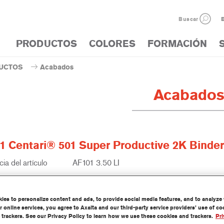
Buscar
E
PRODUCTOS
COLORES
FORMACIÓN
UCTOS
Acabados
Acabado
1 Centari® 501 Super Productive 2K Binder
ia del artículo
AF101 3.50 LI
del material
1250085534
es to personalize content and ads, to provide social media features, and to analyze w
información
 online services, you agree to Axalta and our third-party service providers’ use of c
 trackers. See our Privacy Policy to learn how we use these cookies and trackers.
Pri