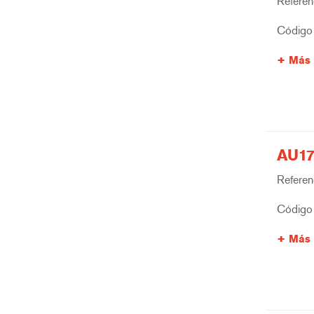
Referenc
Código 
Más 
AU17
Referenc
Código 
Más 