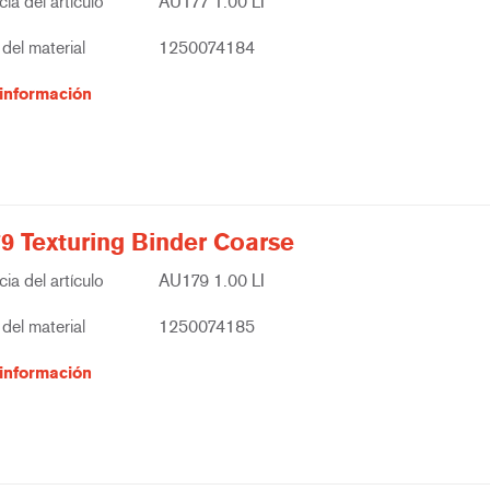
ia del artículo
AU177 1.00 LI
del material
1250074184
información
9 Texturing Binder Coarse
ia del artículo
AU179 1.00 LI
del material
1250074185
información