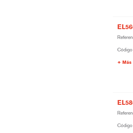
EL56
Referenc
Código 
Más 
EL58
Referenc
Código 