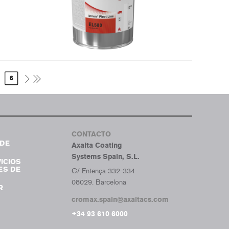
6
CONTACTO
DE
Axalta Coating
Systems Spain, S.L.
ICIOS
ES DE
C/ Entença 332-334
08029. Barcelona
R
cromax.spain@axaltacs.com
+34 93 610 6000