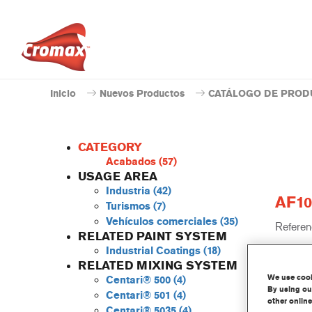
Inicio
Nuevos Productos
CATÁLOGO DE PROD
CATEGORY
Acabados
(57)
USAGE AREA
Industria
(42)
AF10
Turismos
(7)
Vehículos comerciales
(35)
Referenc
RELATED PAINT SYSTEM
Industrial Coatings
(18)
Código 
RELATED MIXING SYSTEM
We use cooki
Centari® 500
(4)
Más 
By using our
Centari® 501
(4)
other online
Centari® 5035
(4)