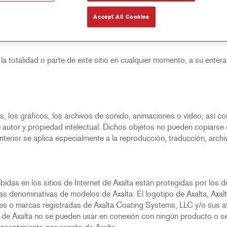
ión este sitio con arreglo a los siguientes términos y condiciones. E
alguna duda sobre dichos términos, póngase en contacto con Axalta
Accept All Cookies
 la totalidad o parte de este sitio en cualquier momento, a su entera
 los gráficos, los archivos de sonido, animaciones o vídeo, así com
 autor y propiedad intelectual. Dichos objetos no pueden copiarse c
erior se aplica especialmente a la reproducción, traducción, archi
hibidas en los sitios de Internet de Axalta están protegidas por lo
cas denominativas de modelos de Axalta. El logotipo de Axalta, Axa
es o marcas registradas de Axalta Coating Systems, LLC y/o sus af
 de Axalta no se pueden usar en conexión con ningún producto o ser