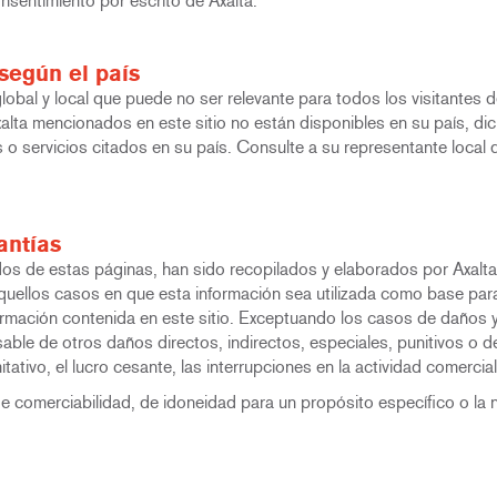
nsentimiento por escrito de Axalta.
según el país
obal y local que puede no ser relevante para todos los visitantes de
alta mencionados en este sitio no están disponibles en su país, d
 o servicios citados en su país. Consulte a su representante local 
antías
s de estas páginas, han sido recopilados y elaborados por Axalta c
 aquellos casos en que esta información sea utilizada como base pa
nformación contenida en este sitio. Exceptuando los casos de daños y
able de otros daños directos, indirectos, especiales, punitivos o d
limitativo, el lucro cesante, las interrupciones en la actividad comer
 de comerciabilidad, de idoneidad para un propósito específico o la