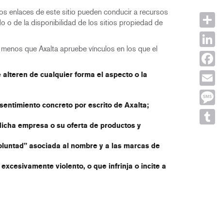
nos enlaces de este sitio pueden conducir a recursos
o o de la disponibilidad de los sitios propiedad de
Shar
a menos que Axalta apruebe vínculos en los que el
Link
Face
alteren de cualquier forma el aspecto o la
Emai
nsentimiento concreto por escrito de Axalta;
Mes
 dicha empresa o su oferta de productos y
Tumb
oluntad” asociada al nombre y a las marcas de
xcesivamente violento, o que infrinja o incite a