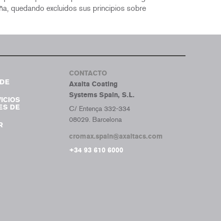
paña, quedando excluidos sus principios sobre
CONTACTO
DE
Axalta Coating
Systems Spain, S.L.
ICIOS
ES DE
C/ Entença 332-334
08029. Barcelona
R
cromax.spain@axaltacs.com
+34 93 610 6000