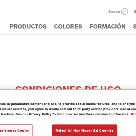
Buscar
E
PRODUCTOS
COLORES
FORMACIÓN
CONDICIONES DE USO
es to personalize content and ads, to provide social media features, and to analyze w
 online services, you agree to Axalta and our third-party service providers’ use of c
 trackers. See our Privacy Policy to learn how we use these cookies and trackers.
Pri
reference Center
Reject All Non-Essential Cookies