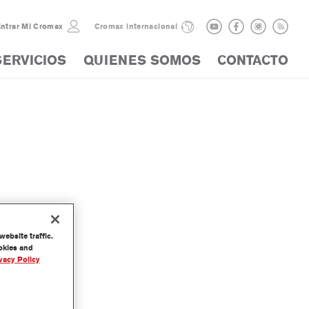
ntrar Mi Cromax
Cromax internacional
SERVICIOS
QUIENES SOMOS
CONTACTO
ebsite traffic.
ookies and
vacy Policy