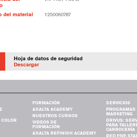
lo
 del material
1250060787
Hoja de datos de seguridad
Descargar
FORMACIÓN
SERVICIOS
E
AXALTA ACADEMY
PROGRAMAS 
MARKETING
NUESTROS CURSOS
 COLOR
DRIVUS: SERV
VIDEOS DE
PARA TALLER
FORMACIÓN
CARROCERÍA
AXALTA REFINISH ACADEMY
RED FIVE STA