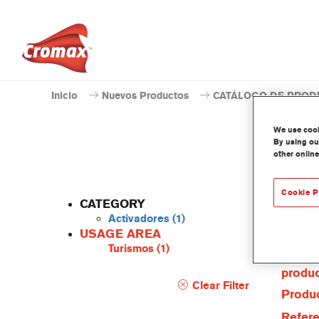
Inicio
Nuevos Productos
CATÁLOGO DE PROD
We use cooki
By using our
other online
Cookie P
CATEGORY
Activadores
(1)
USAGE AREA
Turismos
(1)
Caract
produ
Clear Filter
Produc
Refere