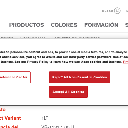
Buscar
E
PRODUCTOS
COLORES
FORMACIÓN
UCTOS
Activadores
VR-1131 ValueActivator
es to personalize content and ads, to provide social media features, and to analyze w
 online services, you agree to Axalta and our third-party service providers’ use of c
 trackers. See our Privacy Policy to learn how we use these cookies and trackers.
Pri
VR-1131 ValueAc
reference Center
Reject All Non-Essential Cookies
Accept All Cookies
erísticas del
cto
t Variant
1LT
ncia del
VR-1131 1.00 LI