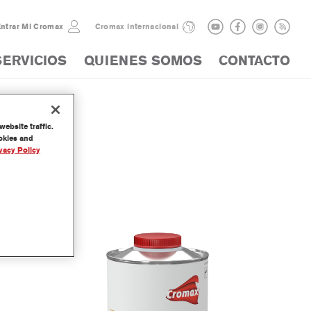
ntrar Mi Cromax
Cromax internacional
SERVICIOS
QUIENES SOMOS
CONTACTO
ebsite traffic.
ookies and
vacy Policy
tivator