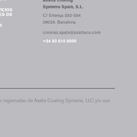
Axalta Coating
Systems Spain, S.L.
ICIOS
ES DE
C/ Entença 332-334
08029. Barcelona
R
cromax.spain@axaltacs.com
+34 93 610 6000
 registradas de Axalta Coating Systems, LLC y/o sus