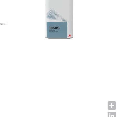
pa al
Shar