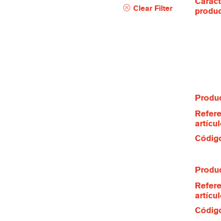
Caract
Clear Filter
produ
Produc
Refere
artícu
Código
Produc
Refere
artícu
Código