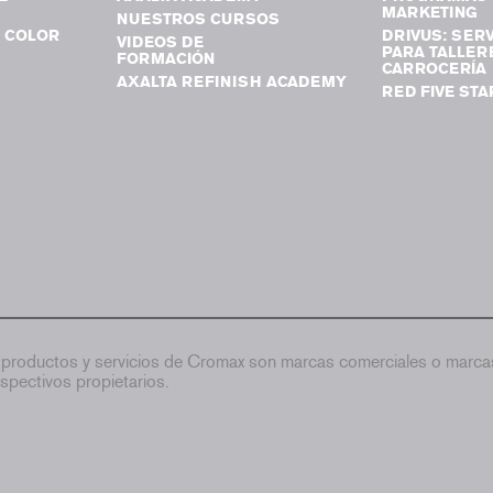
MARKETING
NUESTROS CURSOS
 COLOR
DRIVUS: SERV
VIDEOS DE
PARA TALLER
FORMACIÓN
CARROCERÍA
AXALTA REFINISH ACADEMY
RED FIVE STA
productos y servicios de Cromax son marcas comerciales o marcas
spectivos propietarios.