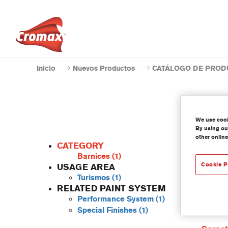
Inicio
Nuevos Productos
CATÁLOGO DE PROD
We use cooki
By using our
other online
CATEGORY
Barnices
(1)
Cookie P
USAGE AREA
Turismos
(1)
ChromaC
RELATED PAINT SYSTEM
rápido, 
Performance System
(1)
y se pu
Special Finishes
(1)
Cromax