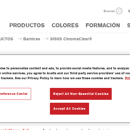
Buscar
E
PRODUCTOS
COLORES
FORMACIÓN
UCTOS
Barnices
3050S ChromaClear®
es to personalize content and ads, to provide social media features, and to analyze w
 online services, you agree to Axalta and our third-party service providers’ use of c
3050S ChromaC
 trackers. See our Privacy Policy to learn how we use these cookies and trackers.
Pri
reference Center
Reject All Non-Essential Cookies
lear 3050S es un barniz de base disolvente versátil. Ofrece un s
un acabado muy duradero y una excelente retención de brillo. Es fác
Accept All Cookies
ede aplicar cobre todas las bases bicapa al agua y de base disolve
.