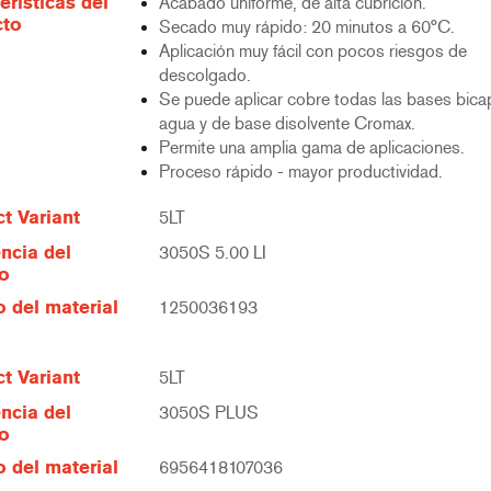
erísticas del
Acabado uniforme, de alta cubrición.
cto
Secado muy rápido: 20 minutos a 60°C.
Aplicación muy fácil con pocos riesgos de
descolgado.
Se puede aplicar cobre todas las bases bica
agua y de base disolvente Cromax.
Permite una amplia gama de aplicaciones.
Proceso rápido - mayor productividad.
t Variant
5LT
ncia del
3050S 5.00 LI
lo
 del material
1250036193
t Variant
5LT
ncia del
3050S PLUS
lo
 del material
6956418107036