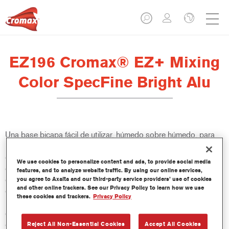
EZ196 Cromax® EZ+ Mixing
Color SpecFine Bright Alu
Una base bicapa fácil de utilizar, húmedo sobre húmedo, para
un excelente rendimiento de color, versatilidad y valor. Buena
cubrición, fácil difuminado y excelente control del efecto hacen
We use cookies to personalize content and ads, to provide social media
que todas las reparaciones sean más fáciles y rápidas. También
features, and to analyze website traffic. By using our online services,
ofrece acceso a una base de datos constantemente actualizada
you agree to Axalta and our third-party service providers’ use of cookies
and other online trackers. See our Privacy Policy to learn how we use
de más de 100 000 fórmulas de colores sólidos, metalizados y
these cookies and trackers.
Privacy Policy
perlados. Y sus innovadoras botellas comprimibles aseguran
dosis más precisas y minimizan el desperdicio. Cromax EZ+ es
el nuevo estándar para el rendimiento y la eficacia de una base
Reject All Non-Essential Cookies
Accept All Cookies