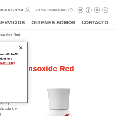
ntrar Mi Cromax
Cromax internacional
SERVICIOS
QUIENES SOMOS
CONTACTO
nsoxide Red
ebsite traffic.
ookies and
vacy Policy
lor Transoxide Red
y
iles y
lizada de
s