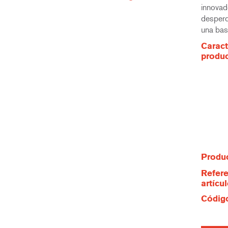
innovad
desperd
una bas
Caract
produ
Produc
Refere
artícu
Código