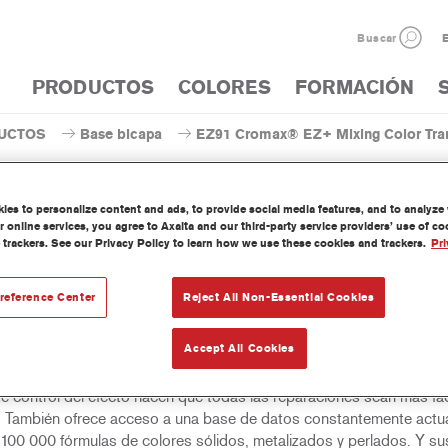
Buscar
E
PRODUCTOS
COLORES
FORMACIÓN
UCTOS
Base bicapa
EZ91 Cromax® EZ+ Mixing Color Tra
es to personalize content and ads, to provide social media features, and to analyze w
 online services, you agree to Axalta and our third-party service providers’ use of c
 trackers. See our Privacy Policy to learn how we use these cookies and trackers.
Pri
EZ91 Cromax® EZ+ Mixing Co
reference Center
Reject All Non-Essential Cookies
Accept All Cookies
e bicapa fácil de utilizar, húmedo sobre húmedo, para un excelente
nto de color, versatilidad y valor. Buena cubrición, fácil difuminado 
te control del efecto hacen que todas las reparaciones sean más fác
. También ofrece acceso a una base de datos constantemente actua
100 000 fórmulas de colores sólidos, metalizados y perlados. Y su