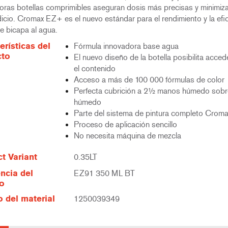
oras botellas comprimibles aseguran dosis más precisas y minimiza
icio. Cromax EZ+ es el nuevo estándar para el rendimiento y la efi
e bicapa al agua.
erísticas del
Fórmula innovadora base agua
cto
El nuevo diseño de la botella posibilita acced
el contenido
Acceso a más de 100 000 fórmulas de color
Perfecta cubrición a 2½ manos húmedo sobr
húmedo
Parte del sistema de pintura completo Croma
Proceso de aplicación sencillo
No necesita máquina de mezcla
t Variant
0.35LT
ncia del
EZ91 350 ML BT
lo
 del material
1250039349