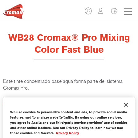
WB28 Cromax® Pro Mixing
Color Fast Blue
Este tinte concentrado base agua forma parte del sistema
Cromax Pro.
Características del producto
Excelente cubrición con una excepcional igualación del color.
We use cookies to personalize content and ads, to provide social media
Aplicación rápida y rentable - mayor rendimiento y
features, and to analyze website traffic. By using our online services,
you agree to Axalta and our third-party service providers’ use of cookies
productividad.
and other online trackers. See our Privacy Policy to learn how we use
Forma parte de un completo sistema especializado de tintes
these cookies and trackers.
Privacy Policy
y resinas.