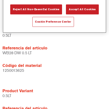
Amplias posibilidades de aplicación.
Reject All Non-Essential Cookies
Accept All Cookies
Versátil - se puede usar en diferentes condiciones climáticas
y utilizando distintas técnicas de aplicación.
Cookie Preference Center
Product Variant
0.5LT
Referencia del artículo
WB28 DW 0.5 LT
Código del material
1250013625
Product Variant
0.5LT
Referencia del artículo