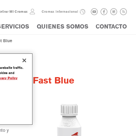
ntrar Mi Cromax
Cromax internacional
SERVICIOS
QUIENES SOMOS
CONTACTO
t Blue
ebsite traffic.
ookies and
 Color Fast Blue
vacy Policy
ación del
nto y