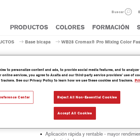
Buscar
E
PRODUCTOS
COLORES
FORMACIÓN
UCTOS
Base bicapa
WB28 Cromax® Pro Mixing Color Fas
es to personalize content and ads, to provide social media features, and to analyze w
 online services, you agree to Axalta and our third-party service providers’ use of c
WB28 Cromax® Pro Mixing
 trackers. See our Privacy Policy to learn how we use these cookies and trackers.
Pri
reference Center
Reject All Non-Essential Cookies
nte concentrado base agua forma parte del sistema Cromax Pro.
Accept All Cookies
erísticas del
Excelente cubrición con una excepcional igual
cto
color.
Aplicación rápida y rentable - mayor rendimie