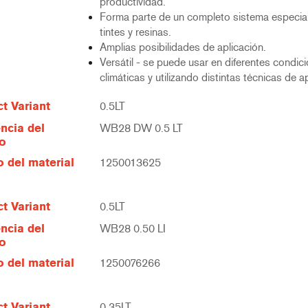
productividad.
Forma parte de un completo sistema especia
tintes y resinas.
Amplias posibilidades de aplicación.
Versátil - se puede usar en diferentes condic
climáticas y utilizando distintas técnicas de a
t Variant
0.5LT
ncia del
WB28 DW 0.5 LT
lo
 del material
1250013625
t Variant
0.5LT
ncia del
WB28 0.50 LI
lo
 del material
1250076266
t Variant
0.35LT