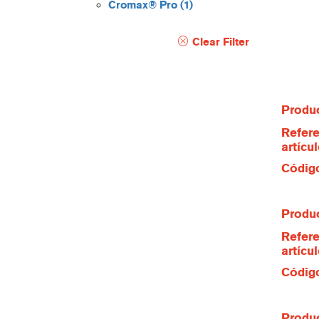
Cromax® Pro
(1)
Clear Filter
Produc
Refere
artícu
Código
Produc
Refere
artícu
Código
Produc