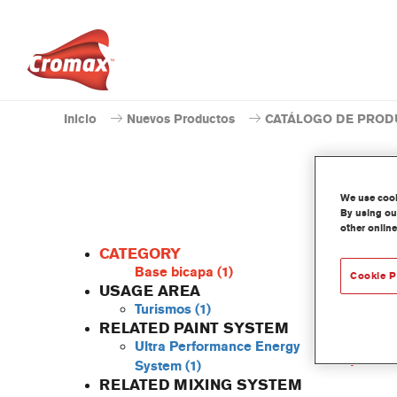
Inicio
Nuevos Productos
CATÁLOGO DE PROD
We use cooki
By using our
other online
CATEGORY
Base bicapa
(1)
Cookie P
USAGE AREA
Turismos
(1)
Este ti
RELATED PAINT SYSTEM
Caract
Ultra Performance Energy
produ
System
(1)
RELATED MIXING SYSTEM