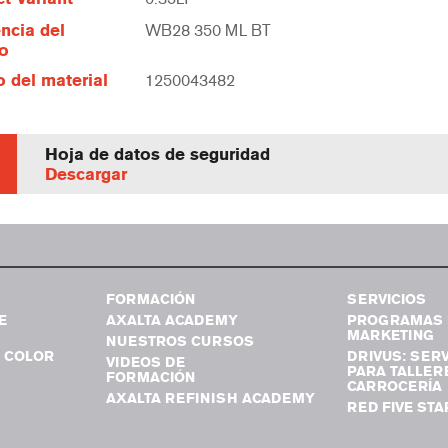
ncia del
WB28 350 ML BT
lo
 del material
1250043482
Hoja de datos de seguridad
Descargar
FORMACIÓN
SERVICIOS
E
AXALTA ACADEMY
PROGRAMAS 
MARKETING
NUESTROS CURSOS
 COLOR
DRIVUS: SERV
VIDEOS DE
PARA TALLER
FORMACIÓN
CARROCERÍA
AXALTA REFINISH ACADEMY
RED FIVE STA